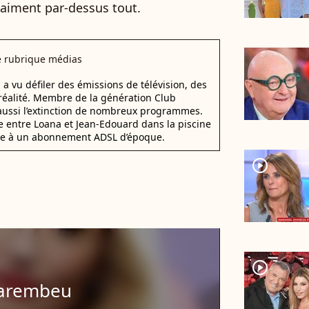
s aiment par-dessus tout.
e rubrique médias
a vu défiler des émissions de télévision, des
réalité. Membre de la génération Club
s aussi l’extinction de nombreux programmes.
entre Loana et Jean-Edouard dans la piscine
grâce à un abonnement ADSL d’époque.
player2
player2
Karembeu