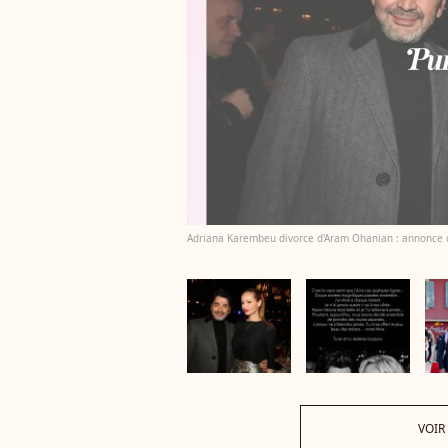
Adriana Karembeu divorce d'Aram Ohanian : annonce 
VOIR