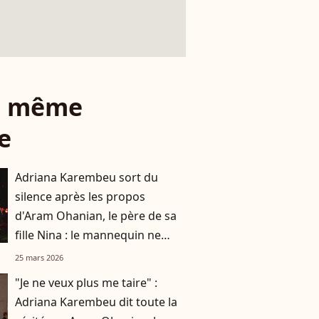
le même
e
Adriana Karembeu sort du
silence après les propos
d'Aram Ohanian, le père de sa
fille Nina : le mannequin ne
compte pas en rester là
25 mars 2026
"Je ne veux plus me taire" :
Adriana Karembeu dit toute la