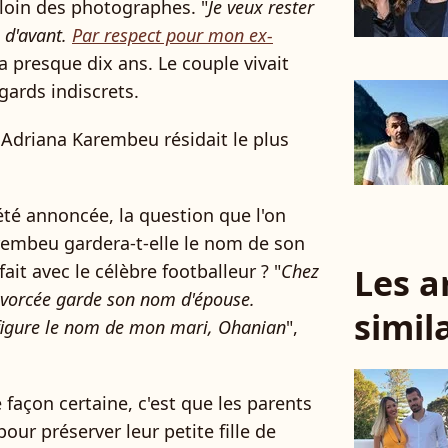
 loin des photographes. "
Je veux rester
e d'avant.
Par respect pour mon ex-
y a presque dix ans. Le couple vivait
egards indiscrets.
 Adriana Karembeu résidait le plus
été annoncée, la question que l'on
arembeu gardera-t-elle le nom de son
it avec le célèbre footballeur ? "
Chez
Les a
ivorcée garde son nom d'épouse.
simil
figure le nom de mon mari, Ohanian
",
 façon certaine, c'est que les parents
our préserver leur petite fille de