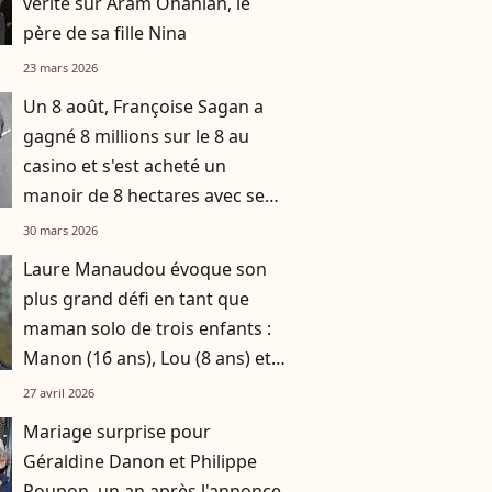
vérité sur Aram Ohanian, le
père de sa fille Nina
23 mars 2026
Un 8 août, Françoise Sagan a
gagné 8 millions sur le 8 au
casino et s'est acheté un
manoir de 8 hectares avec ses
gains
30 mars 2026
Laure Manaudou évoque son
plus grand défi en tant que
maman solo de trois enfants :
Manon (16 ans), Lou (8 ans) et
Sacha (5 ans)
27 avril 2026
Mariage surprise pour
Géraldine Danon et Philippe
Poupon, un an après l'annonce