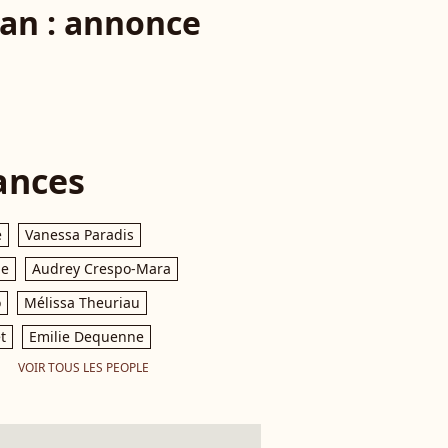
an : annonce
ances
e
Vanessa Paradis
le
Audrey Crespo-Mara
o
Mélissa Theuriau
t
Emilie Dequenne
VOIR TOUS LES PEOPLE