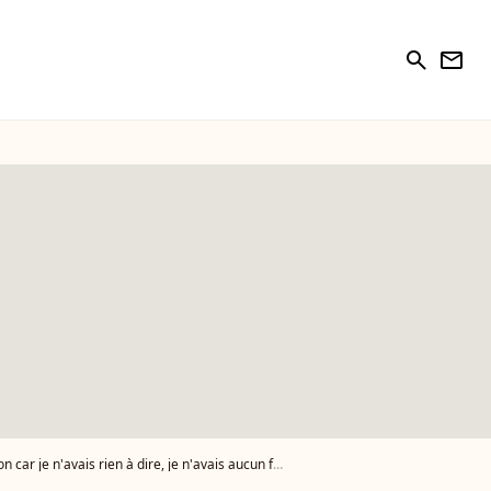
search
newsletter
r je n'avais rien à dire, je n'avais aucun fond"