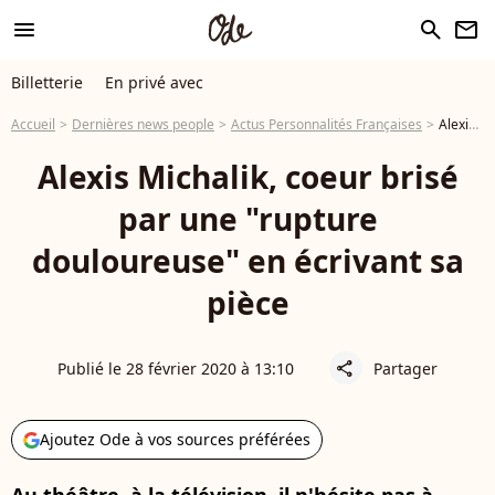
menu
search
newsletter
Billetterie
En privé avec
Accueil
Dernières news people
Actus Personnalités Françaises
Alexis Michalik, coeur brisé par une "rupture douloureuse" en écrivant sa pièce
Alexis Michalik, coeur brisé
par une "rupture
douloureuse" en écrivant sa
pièce
Publié le 28 février 2020 à 13:10
Partager
share
Ajoutez Ode à vos sources préférées