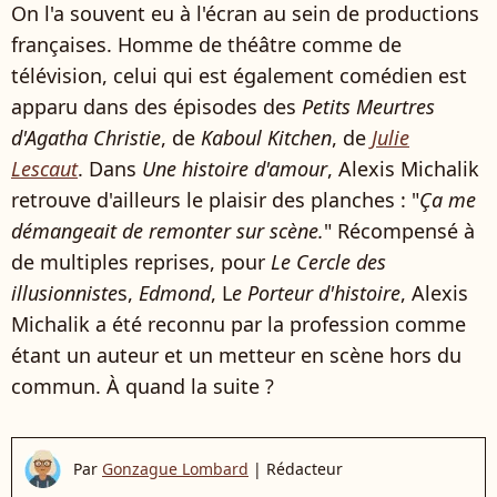
On l'a souvent eu à l'écran au sein de productions
françaises. Homme de théâtre comme de
télévision, celui qui est également comédien est
apparu dans des épisodes des
Petits Meurtres
d'Agatha Christie
, de
Kaboul Kitchen
, de
Julie
Lescaut
. Dans
Une histoire d'amour
, Alexis Michalik
retrouve d'ailleurs le plaisir des planches : "
Ça me
démangeait de remonter sur scène.
" Récompensé à
de multiples reprises, pour
Le Cercle des
illusionniste
s,
Edmond
, L
e Porteur d'histoire
, Alexis
Michalik a été reconnu par la profession comme
étant un auteur et un metteur en scène hors du
commun. À quand la suite ?
Par
Gonzague Lombard
|
Rédacteur