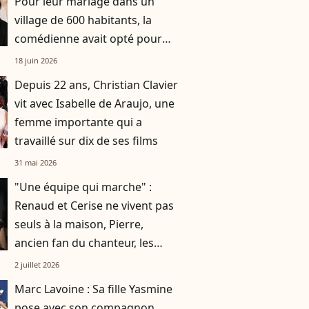
Pour leur mariage dans un
village de 600 habitants, la
comédienne avait opté pour
une robe originale d'une
18 juin 2026
créatrice française
Depuis 22 ans, Christian Clavier
vit avec Isabelle de Araujo, une
femme importante qui a
travaillé sur dix de ses films
31 mai 2026
"Une équipe qui marche" :
Renaud et Cerise ne vivent pas
seuls à la maison, Pierre,
ancien fan du chanteur, les
accompagne au quotidien
2 juillet 2026
Marc Lavoine : Sa fille Yasmine
pose avec son compagnon