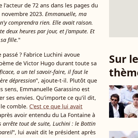
e l'acteur de 72 ans dans les pages du
14 novembre 2023.
Emmanuelle, ma
'y comprendra rien. Elle avait raison.
pète deux heures par jour, et j'ampute. Et
a fille.
"
e passé ? Fabrice Luchini avoue
Sur 
 poème de Victor Hugo durant toute sa
thèm
cace, a un tel savoir-faire, il faut le
gère dépression
", ajoute-t-il. Plutôt que
 les sens, Emmanuelle Garassino est
er ses envies. Qu'importe ce qu'il dit,
alle comble.
C'est ce que lui avait
 après avoir entendu du La Fontaine à
s arrête tout de suite, Luchini : le Bottin
pareil
", lui avait dit le président après