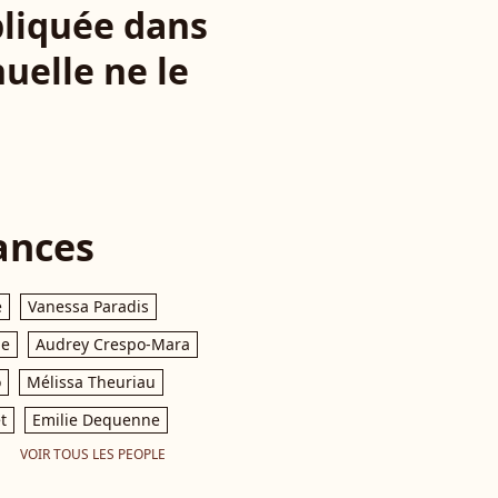
mpliquée dans
uelle ne le
ances
e
Vanessa Paradis
le
Audrey Crespo-Mara
o
Mélissa Theuriau
t
Emilie Dequenne
VOIR TOUS LES PEOPLE