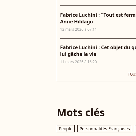
Fabrice Luchini : "Tout est fer
Anne Hildago
12 mars 2026 à 07:11
Fabrice Luchini : Cet objet du q
lui gâche la vie
11 mars 2026 à 16:20
TOUS
Mots clés
People
Personnalités Françaises