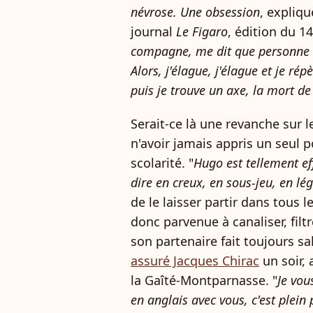
névrose. Une obsession
, expliqu
journal
Le Figaro
, édition du 
compagne, me dit que personne n
Alors, j'élague, j'élague et je ré
puis je trouve un axe, la mort de s
Serait-ce là une revanche sur l
n'avoir jamais appris un seul
scolarité. "
Hugo est tellement effi
dire en creux, en sous-jeu, en lé
de le laisser partir dans tous
donc parvenue à canaliser, filtr
son partenaire fait toujours s
assuré Jacques Chirac
un soir,
la Gaîté-Montparnasse. "
Je vou
en anglais avec vous, c'est plein 