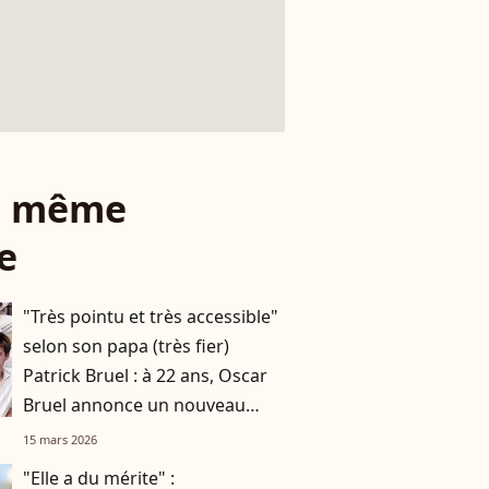
le même
e
"Très pointu et très accessible"
selon son papa (très fier)
Patrick Bruel : à 22 ans, Oscar
Bruel annonce un nouveau
projet lié aux neurosciences
15 mars 2026
"Elle a du mérite" :