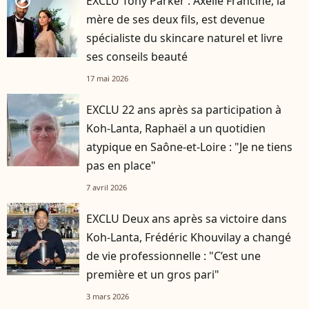
player2
EXCLU Tony Parker : Axelle Francine, la
mère de ses deux fils, est devenue
spécialiste du skincare naturel et livre
ses conseils beauté
17 mai 2026
EXCLU 22 ans après sa participation à
Koh-Lanta, Raphaël a un quotidien
atypique en Saône-et-Loire : "Je ne tiens
pas en place"
7 avril 2026
EXCLU Deux ans après sa victoire dans
Koh-Lanta, Frédéric Khouvilay a changé
de vie professionnelle : "C’est une
première et un gros pari"
3 mars 2026