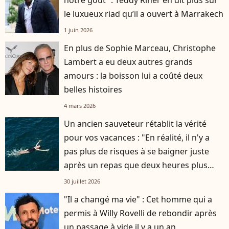
le luxueux riad qu’il a ouvert à Marrakech
1 juin 2026
En plus de Sophie Marceau, Christophe
Lambert a eu deux autres grands
amours : la boisson lui a coûté deux
belles histoires
4 mars 2026
Un ancien sauveteur rétablit la vérité
pour vos vacances : "En réalité, il n'y a
pas plus de risques à se baigner juste
après un repas que deux heures plus
tard"
30 juillet 2026
"Il a changé ma vie" : Cet homme qui a
permis à Willy Rovelli de rebondir après
un passage à vide il y a un an