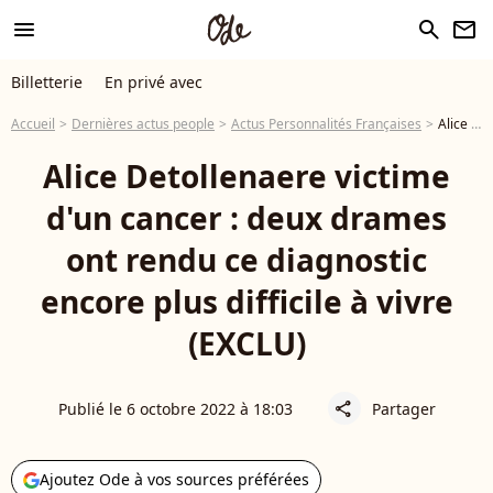
menu
search
newsletter
Billetterie
En privé avec
Accueil
Dernières actus people
Actus Personnalités Françaises
Alice Detollenaere victime d'un cancer : deux drames ont rendu ce diagnostic encore plus difficile à vivre (EXCLU)
Alice Detollenaere victime
d'un cancer : deux drames
ont rendu ce diagnostic
encore plus difficile à vivre
(EXCLU)
Publié le 6 octobre 2022 à 18:03
Partager
share
Ajoutez Ode à vos sources préférées