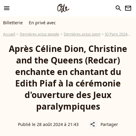
menu
search
newsletter
Billetterie
En privé avec
Accueil
Dernières actus people
Dernières actus sport
JO Paris 2024
Ap
Après Céline Dion, Christine
and the Queens (Redcar)
enchante en chantant du
Edith Piaf à la cérémonie
d'ouverture des Jeux
paralympiques
Publié le 28 août 2024 à 21:43
Partager
share