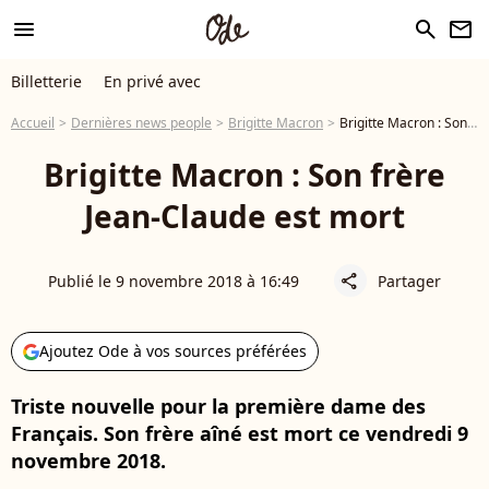
menu
search
newsletter
Billetterie
En privé avec
Accueil
Dernières news people
Brigitte Macron
Brigitte Macron : Son frère Jean-Claude est mort
Brigitte Macron : Son frère
Jean-Claude est mort
Publié le 9 novembre 2018 à 16:49
Partager
share
Ajoutez Ode à vos sources préférées
Triste nouvelle pour la première dame des
Français. Son frère aîné est mort ce vendredi 9
novembre 2018.