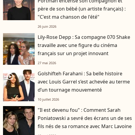
Portman encense son compagnon et
père de son bébé (un artiste français) :
"C'est ma chanson de l'été"
26 juin 2026
Lily-Rose Depp : Sa compagne 070 Shake
travaille avec une figure du cinéma
français sur un projet innovant
27 mai 2026
Golshifteh Farahani : Sa belle histoire
player2
avec Louis Garrel s’est achevée au terme
d’un tournage mouvementé
10 juillet 2026
"Il est devenu fou" : Comment Sarah
Poniatowski a sevré des écrans un de ses
fils nés de sa romance avec Marc Lavoine