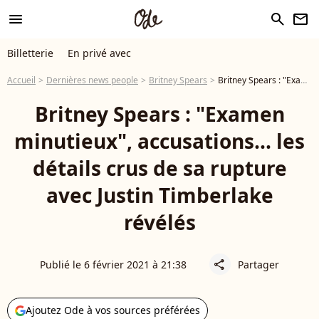
menu
search
newsletter
Billetterie
En privé avec
Accueil
Dernières news people
Britney Spears
Britney Spears : "Examen minutieux", accusations... les détails crus de sa rupture avec Justin Timberlake révélés
Britney Spears : "Examen
minutieux", accusations... les
détails crus de sa rupture
avec Justin Timberlake
révélés
Publié le 6 février 2021 à 21:38
Partager
share
Ajoutez Ode à vos sources préférées