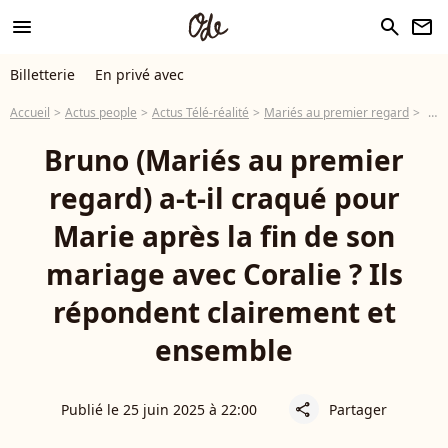
menu
search
newsletter
Billetterie
En privé avec
Accueil
Actus people
Actus Télé-réalité
Mariés au premier regard
Brun
Bruno (Mariés au premier
regard) a-t-il craqué pour
Marie après la fin de son
mariage avec Coralie ? Ils
répondent clairement et
ensemble
Publié le 25 juin 2025 à 22:00
Partager
share