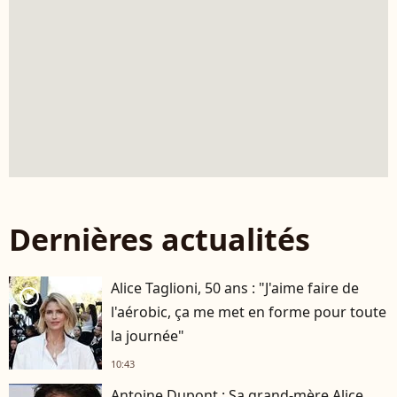
Dernières actualités
Alice Taglioni, 50 ans : "J'aime faire de
player2
l'aérobic, ça me met en forme pour toute
la journée"
10:43
Antoine Dupont : Sa grand-mère Alice,