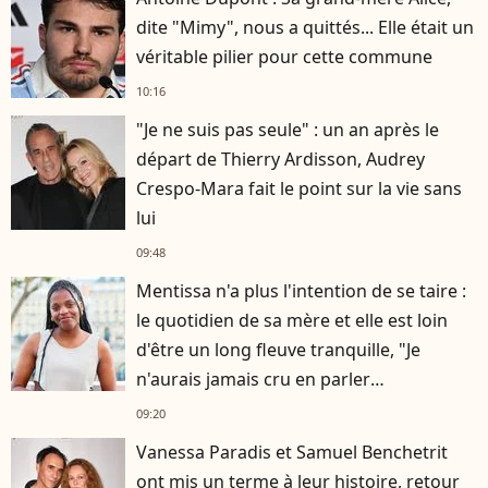
dite "Mimy", nous a quittés... Elle était un
véritable pilier pour cette commune
10:16
"Je ne suis pas seule" : un an après le
départ de Thierry Ardisson, Audrey
Crespo-Mara fait le point sur la vie sans
lui
09:48
Mentissa n'a plus l'intention de se taire :
le quotidien de sa mère et elle est loin
d'être un long fleuve tranquille, "Je
n'aurais jamais cru en parler
publiquement"
09:20
Vanessa Paradis et Samuel Benchetrit
ont mis un terme à leur histoire, retour