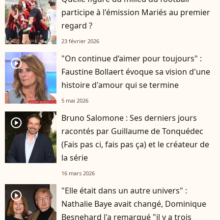
participe à l'émission Mariés au premier
regard ?
23 février 2026
"On continue d’aimer pour toujours" :
player2
Faustine Bollaert évoque sa vision d'une
histoire d'amour qui se termine
5 mai 2026
Bruno Salomone : Ses derniers jours
player2
racontés par Guillaume de Tonquédec
(Fais pas ci, fais pas ça) et le créateur de
la série
16 mars 2026
"Elle était dans un autre univers" :
player2
Nathalie Baye avait changé, Dominique
Besnehard l'a remarqué "il y a trois