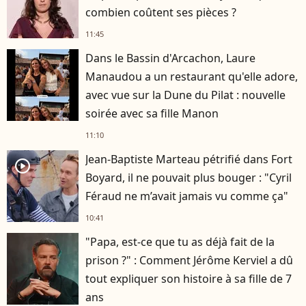
combien coûtent ses pièces ?
11:45
Dans le Bassin d'Arcachon, Laure
Manaudou a un restaurant qu'elle adore,
avec vue sur la Dune du Pilat : nouvelle
soirée avec sa fille Manon
11:10
Jean-Baptiste Marteau pétrifié dans Fort
player2
Boyard, il ne pouvait plus bouger : "Cyril
Féraud ne m’avait jamais vu comme ça"
10:41
"Papa, est-ce que tu as déjà fait de la
prison ?" : Comment Jérôme Kerviel a dû
tout expliquer son histoire à sa fille de 7
ans