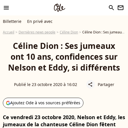
menu
search
newsletter
Billetterie
En privé avec
Accueil
Dernières news people
Céline Dion
Céline Dion : Ses jumeaux ont 10 ans, confidences sur Nelson et Eddy, si différents
Céline Dion : Ses jumeaux
ont 10 ans, confidences sur
Nelson et Eddy, si différents
Publié le 23 octobre 2020 à 16:02
Partager
share
Ajoutez Ode à vos sources préférées
Ce vendredi 23 octobre 2020, Nelson et Eddy, les
jumeaux de la chanteuse Céline Dion fêtent