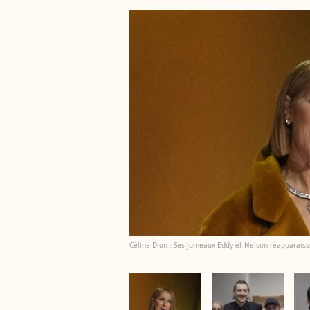
Céline Dion : Ses jumeaux Eddy et Nelson réapparaiss