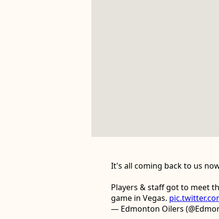
It's all coming back to us no
Players & staff got to meet t
game in Vegas.
pic.twitter.
— Edmonton Oilers (@Edmon