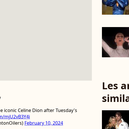
Les a
simil
w
he iconic Celine Dion after Tuesday's
com/mjU2vB3Y4i
tonOilers)
February 10, 2024