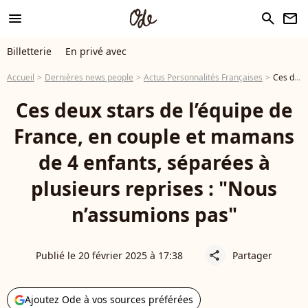
menu
search
newsletter
Billetterie
En privé avec
Accueil
Dernières news people
Actus Personnalités Françaises
Ces deux stars de l’équipe de France, en couple et mamans de 4 enfants, séparées à plusieurs reprises : "Nous n’assumions pas"
Ces deux stars de l’équipe de
France, en couple et mamans
de 4 enfants, séparées à
plusieurs reprises : "Nous
n’assumions pas"
Publié le 20 février 2025 à 17:38
Partager
share
Ajoutez Ode à vos sources préférées