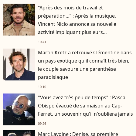
“Après des mois de travail et
préparation…” : Après la musique,
Vincent Niclo annonce sa nouvelle
activité impliquant plusieurs
personnalités
10:41
Martin Kretz a retrouvé Clémentine dans
un pays exotique qu'il connaît très bien,
le couple savoure une parenthèse
paradisiaque
10:10
"Vous avez très peu de temps" : Pascal
Obispo évacué de sa maison au Cap-
Ferret, un souvenir qu'il n'oubliera jamais
09:26
Marc Lavoine : Denise, sa première