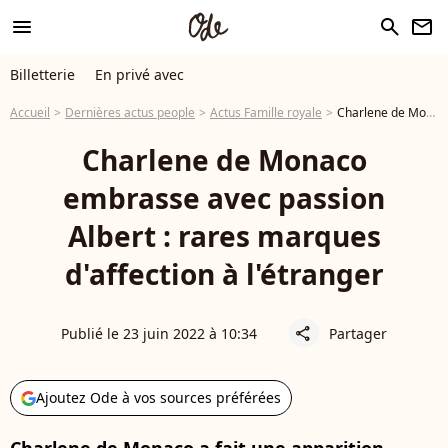
menu
search
newsletter
Billetterie
En privé avec
Accueil
Dernières actus people
Actus Famille royale
Charlene de Monaco embrasse avec passion Albert : rares marques d'affection à l'étranger
Charlene de Monaco
embrasse avec passion
Albert : rares marques
d'affection à l'étranger
Publié le 23 juin 2022 à 10:34
Partager
share
Ajoutez Ode à vos sources préférées