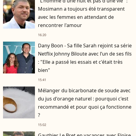
"L'homme d'une nuit et pas d'une vie" :
Mosimann a toujours été transparent
avec les femmes en attendant de
rencontrer l'amour
16:20
Dany Boon - Sa fille Sarah rejoint sa série
Netflix Johnny Biloute avec l’un de ses fils
: "Elle a passé les essais et c'était très
bien"
15:41
Mélanger du bicarbonate de soude avec
du jus d'orange naturel : pourquoi c'est
recommandé et pour quoi ça fonctionne
?
15:02
Gauthier Le Bret en vacances avec Eloïse,