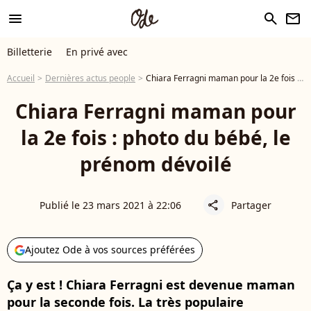
menu
search
newsletter
Billetterie
En privé avec
Accueil
Dernières actus people
Chiara Ferragni maman pour la 2e fois : photo du bébé, le prénom dévoilé
Chiara Ferragni maman pour
la 2e fois : photo du bébé, le
prénom dévoilé
Publié le 23 mars 2021 à 22:06
Partager
share
Ajoutez Ode à vos sources préférées
Ça y est ! Chiara Ferragni est devenue maman
pour la seconde fois. La très populaire