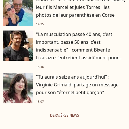
leur fils Marcel et Jules Torres : les
photos de leur parenthèse en Corse
14:25
"La musculation passé 40 ans, c'est
important, passé 50 ans, c'est
indispensable" : comment Bixente
Lizarazu s'entretient assidûment pour
rester musclé à 56 ans ?
13:46
"Tu aurais seize ans aujourd’hui" :
Virginie Grimaldi partage un message
pour son "éternel petit garçon"
13:07
DERNIÈRES NEWS