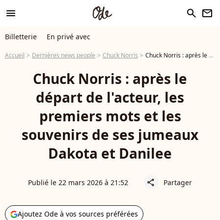
menu
search
newsletter
Billetterie
En privé avec
Accueil
Dernières news people
Chuck Norris
Chuck Norris : après le départ de l'acteur, les premiers mots et les souvenirs de ses jumeaux Dakota et Danilee
Chuck Norris : après le
départ de l'acteur, les
premiers mots et les
souvenirs de ses jumeaux
Dakota et Danilee
Publié le 22 mars 2026 à 21:52
Partager
share
Ajoutez Ode à vos sources préférées