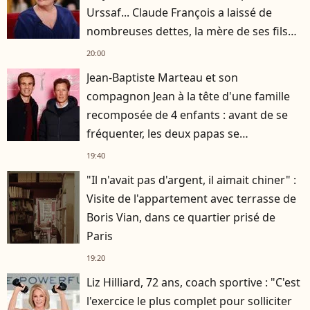
Urssaf... Claude François a laissé de
nombreuses dettes, la mère de ses fils
s'est occupée de tout
20:00
Jean-Baptiste Marteau et son
compagnon Jean à la tête d'une famille
recomposée de 4 enfants : avant de se
fréquenter, les deux papas se
connaissaient depuis des années
19:40
"Il n'avait pas d'argent, il aimait chiner" :
Visite de l'appartement avec terrasse de
Boris Vian, dans ce quartier prisé de
Paris
19:20
Liz Hilliard, 72 ans, coach sportive : "C'est
l'exercice le plus complet pour solliciter