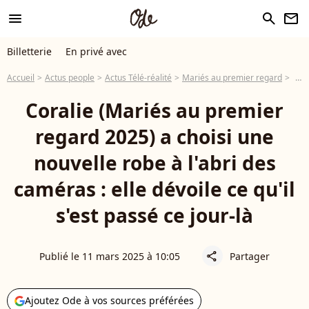
menu
search
newsletter
Billetterie
En privé avec
Accueil
Actus people
Actus Télé-réalité
Mariés au premier regard
Cora
Coralie (Mariés au premier
regard 2025) a choisi une
nouvelle robe à l'abri des
caméras : elle dévoile ce qu'il
s'est passé ce jour-là
Publié le 11 mars 2025 à 10:05
Partager
share
Ajoutez Ode à vos sources préférées