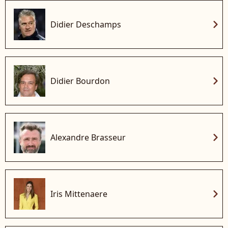
chevron_right
Didier Deschamps
chevron_right
Didier Bourdon
chevron_right
Alexandre Brasseur
chevron_right
Iris Mittenaere