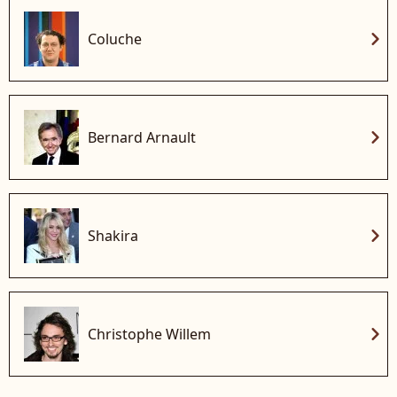
chevron_right
Coluche
chevron_right
Bernard Arnault
chevron_right
Shakira
chevron_right
Christophe Willem