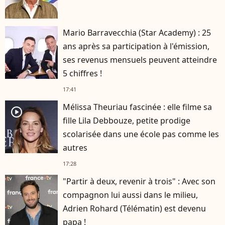
Mario Barravecchia (Star Academy) : 25
ans après sa participation à l'émission,
ses revenus mensuels peuvent atteindre
5 chiffres !
17:41
Mélissa Theuriau fascinée : elle filme sa
player2
fille Lila Debbouze, petite prodige
scolarisée dans une école pas comme les
autres
17:28
"Partir à deux, revenir à trois" : Avec son
compagnon lui aussi dans le milieu,
Adrien Rohard (Télématin) est devenu
papa !