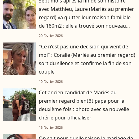
Sept mois après la fin de son histoire
avec Matthieu, Laure (Mariés au premier
regard) va quitter leur maison familiale
de 180m2 : elle a trouvé son nouveau
logement
20 février 2026
"Ce n’est pas une décision qui vient de
moi" : Coralie (Mariés au premier regard)
sort du silence et confirme la fin de son
couple
10 février 2026
Cet ancien candidat de Mariés au
premier regard bientôt papa pour la
deuxième fois : photo avec sa nouvelle
chérie pour officialiser
16 février 2026
On sait pour quelle raison le mariage de