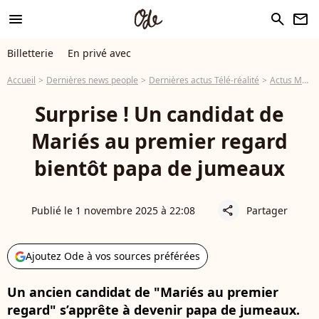
menu
search
newsletter
Billetterie
En privé avec
Accueil
Dernières news people
Dernières actus Télé-réalité
Actus Mariés au premier regard
Surprise ! Un candidat de
Mariés au premier regard
bientôt papa de jumeaux
Publié le 1 novembre 2025 à 22:08
Partager
share
Ajoutez Ode à vos sources préférées
Un ancien candidat de "Mariés au premier
regard" s’apprête à devenir papa de jumeaux.