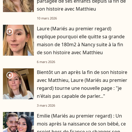
partagée de ses enfants depuis la fin de
son histoire avec Matthieu
10 mars 2026
Laure (Mariés au premier regard)
player2
explique pourquoi elle quitte sa grande
maison de 180m2 à Nancy suite à la fin
de son histoire avec Matthieu
6 mars 2026
Bientôt un an après la fin de son histoire
player2
avec Matthieu, Laure (Mariés au premier
regard) tourne une nouvelle page : "je
n'étais pas capable de parler..."
3 mars 2026
Emilie (Mariés au premier regard) : Un
mois après la naissance de son bébé, ce
projet hors de France va changer son