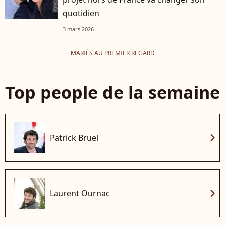
quotidien
3 mars 2026
MARIÉS AU PREMIER REGARD
Top people de la semaine
chevron_right
Patrick Bruel
chevron_right
Laurent Ournac