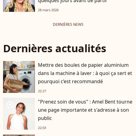
quelques jours avant de partir
28 mars 2026
DERNIÈRES NEWS
Dernières actualités
Mettre des boules de papier aluminium
dans la machine à laver : à quoi ça sert et
pourquoi c’est recommandé
22:27
"Prenez soin de vous" : Amel Bent tourne
player2
une page importante et s'adresse à son
public
22:03