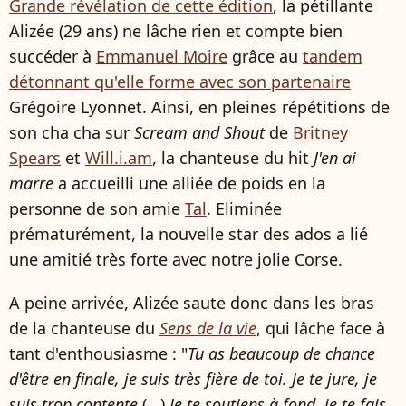
Grande révélation de cette édition
, la pétillante
Alizée (29 ans) ne lâche rien et compte bien
succéder à
Emmanuel Moire
grâce au
tandem
détonnant qu'elle forme avec son partenaire
Grégoire Lyonnet. Ainsi, en pleines répétitions de
son cha cha sur
Scream and Shout
de
Britney
Spears
et
Will.i.am
, la chanteuse du hit
J'en ai
marre
a accueilli une alliée de poids en la
personne de son amie
Tal
. Eliminée
prématurément, la nouvelle star des ados a lié
une amitié très forte avec notre jolie Corse.
A peine arrivée, Alizée saute donc dans les bras
de la chanteuse du
Sens de la vie
, qui lâche face à
tant d'enthousiasme : "
Tu as beaucoup de chance
d'être en finale, je suis très fière de toi. Je te jure, je
suis trop contente
(...)
Je te soutiens à fond, je te fais