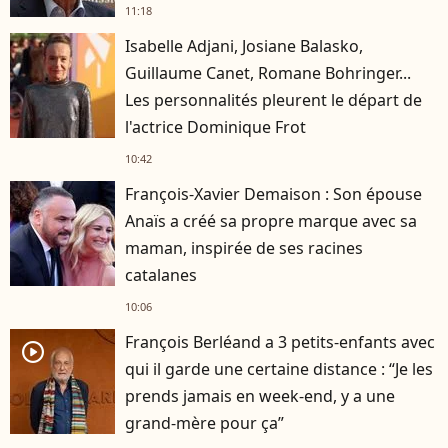
11:18
Isabelle Adjani, Josiane Balasko,
Guillaume Canet, Romane Bohringer...
Les personnalités pleurent le départ de
l'actrice Dominique Frot
10:42
François-Xavier Demaison : Son épouse
Anaïs a créé sa propre marque avec sa
maman, inspirée de ses racines
catalanes
10:06
François Berléand a 3 petits-enfants avec
player2
qui il garde une certaine distance : “Je les
prends jamais en week-end, y a une
grand-mère pour ça”