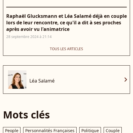
Raphaël Glucksmann et Léa Salamé déjà en couple
lors de leur rencontre, ce qu'il a dit à ses proches
après avoir vu l'animatrice
28 septembre 2024 à 21:14
TOUS LES ARTICLES
chevron_right
Léa Salamé
Mots clés
People
Personnalités Françaises
Politique
Couple