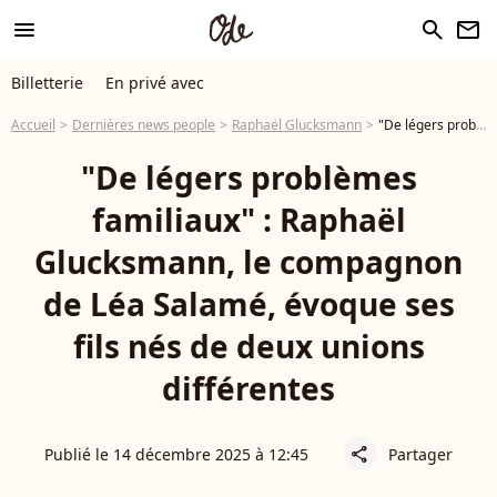
menu
search
newsletter
Billetterie
En privé avec
Accueil
Dernières news people
Raphaël Glucksmann
"De légers problèmes familiaux" : Raphaël Glucksmann, le compagnon de Léa Salamé, évoque ses fils nés de deux unions différentes
"De légers problèmes
familiaux" : Raphaël
Glucksmann, le compagnon
de Léa Salamé, évoque ses
fils nés de deux unions
différentes
Publié le 14 décembre 2025 à 12:45
Partager
share