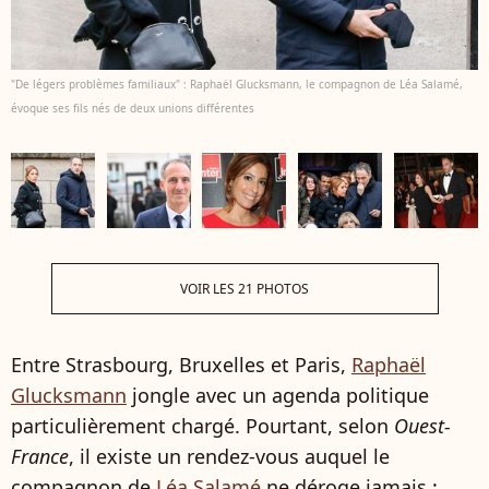
"De légers problèmes familiaux" : Raphaël Glucksmann, le compagnon de Léa Salamé,
évoque ses fils nés de deux unions différentes
VOIR LES 21 PHOTOS
Entre Strasbourg, Bruxelles et Paris,
Raphaël
Glucksmann
jongle avec un agenda politique
particulièrement chargé. Pourtant, selon
Ouest-
France
, il existe un rendez-vous auquel le
compagnon de
Léa Salamé
ne déroge jamais :