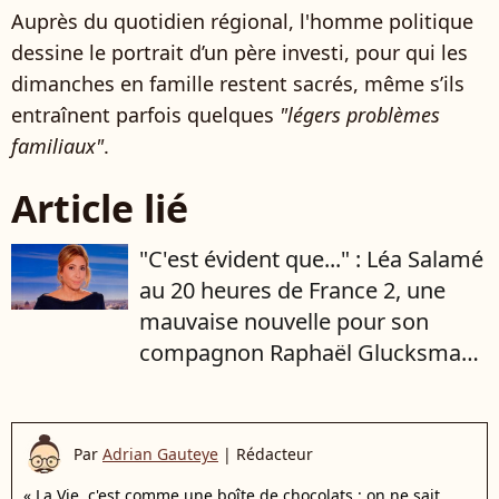
Auprès du quotidien régional, l'homme politique
dessine le portrait d’un père investi, pour qui les
dimanches en famille restent sacrés, même s’ils
entraînent parfois quelques
"légers problèmes
familiaux"
.
Article lié
"C'est évident que..." : Léa Salamé
au 20 heures de France 2, une
mauvaise nouvelle pour son
compagnon Raphaël Glucksmann
? Il se confie sur le sujet
Par
Adrian Gauteye
|
Rédacteur
« La Vie, c'est comme une boîte de chocolats : on ne sait