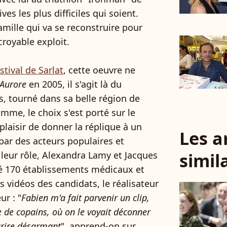
ves les plus difficiles qui soient.
amille qui va se reconstruire pour
croyable exploit.
stival de Sarlat
, cette oeuvre ne
Aurore
en 2005, il s'agit là du
, tourné dans sa belle région de
mme, le choix s'est porté sur le
plaisir de donner la réplique à un
Les a
ar des acteurs populaires et
simil
leur rôle, Alexandra Lamy et Jacques
é 170 établissements médicaux et
 vidéos des candidats, le réalisateur
ur : "
Fabien m'a fait parvenir un clip,
e de copains, où on le voyait déconner
ourire désarmant
", apprend-on sur