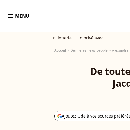
menu
MENU
Billetterie
En privé avec
Accueil
Dernières news people
Alexandra
De toute
Jac
Ajoutez Ode à vos sources préféré