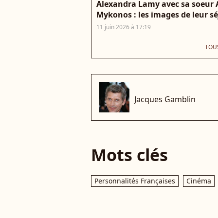
Alexandra Lamy avec sa soeur A
Mykonos : les images de leur séjo
11 juin 2026 à 17:19
TOUS
che
Jacques Gamblin
Mots clés
Personnalités Françaises
Cinéma