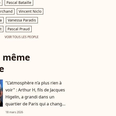
e
Pascal Bataille
archand
Vincent Niclo
a
Vanessa Paradis
t
Pascal Praud
VOIR TOUS LES PEOPLE
le même
e
"L’atmosphère n’a plus rien à
voir" : Arthur H, fils de Jacques
Higelin, a grandi dans un
quartier de Paris qui a changé
du tout au tout
18 mars 2026