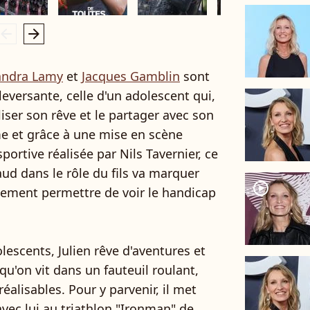
rrow_left
arrow_right
andra Lamy
et
Jacques Gamblin
sont
eversante, celle d'un adolescent qui,
iser son rêve et le partager avec son
me et grâce à une mise en scène
ortive réalisée par Nils Tavernier, ce
ud dans le rôle du fils va marquer
player2
inement permettre de voir le handicap
lescents, Julien rêve d'aventures et
qu'on vit dans un fauteuil roulant,
réalisables. Pour y parvenir, il met
avec lui au triathlon "Ironman" de