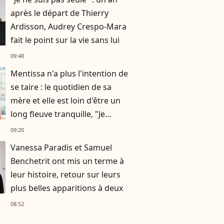
après le départ de Thierry
Ardisson, Audrey Crespo-Mara
fait le point sur la vie sans lui
09:48
Mentissa n'a plus l'intention de
se taire : le quotidien de sa
mère et elle est loin d'être un
long fleuve tranquille, "Je
n'aurais jamais cru en parler
09:20
publiquement"
Vanessa Paradis et Samuel
Benchetrit ont mis un terme à
leur histoire, retour sur leurs
plus belles apparitions à deux
08:52