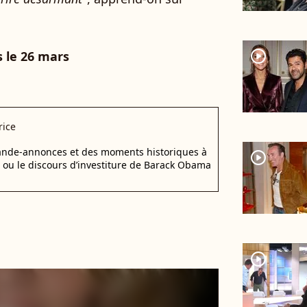
player2
es le 26 mars
rice
bande-annonces et des moments historiques à
player2
d ou le discours d’investiture de Barack Obama
player2