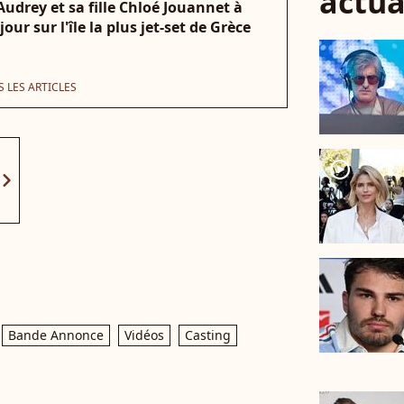
actua
udrey et sa fille Chloé Jouannet à
ur sur l'île la plus jet-set de Grèce
 LES ARTICLES
player2
vron_right
Bande Annonce
Vidéos
Casting