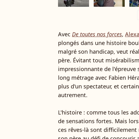
a
Avec
De toutes nos forces
,
Alex
plongés dans une histoire boul
malgré son handicap, veut réal
père. Évitant tout misérabilis
impressionnante de l'épreuve sp
long métrage avec Fabien Héra
plus d'un spectateur, et certa
autrement.
L'histoire : comme tous les ado
de sensations fortes. Mais lors
ces rêves-là sont difficilement 
son père au défi de concourir 