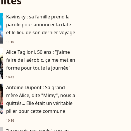
lités
Kavinsky : sa famille prend la
parole pour annoncer la date
et le lieu de son dernier voyage
11:10
Alice Taglioni, 50 ans : "J'aime
faire de l'aérobic, ça me met en
forme pour toute la journée"
10:43
Antoine Dupont : Sa grand-
mère Alice, dite "Mimy", nous a
quittés... Elle était un véritable
pilier pour cette commune
10:16
"Je ne suis pas seule" : un an