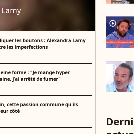
 Lamy
player2
diquer les boutons : Alexandra Lamy
re les imperfections
player2
leine forme : "Je mange hyper
aine, j'ai arrêté de fumer"
in, cette passion commune qu'ils
leur côté
Derni