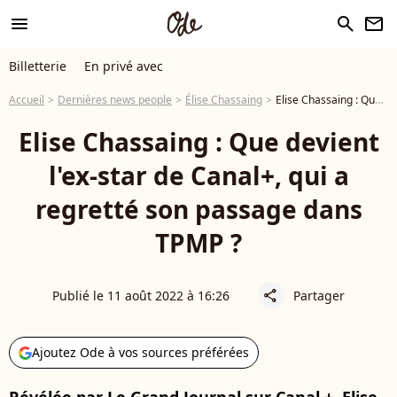
menu
search
newsletter
Billetterie
En privé avec
Accueil
Dernières news people
Élise Chassaing
Elise Chassaing : Que devient l'ex-star de Canal+, qui a regretté son passage dans TPMP ?
Elise Chassaing : Que devient
l'ex-star de Canal+, qui a
regretté son passage dans
TPMP ?
Publié le 11 août 2022 à 16:26
Partager
share
Ajoutez Ode à vos sources préférées