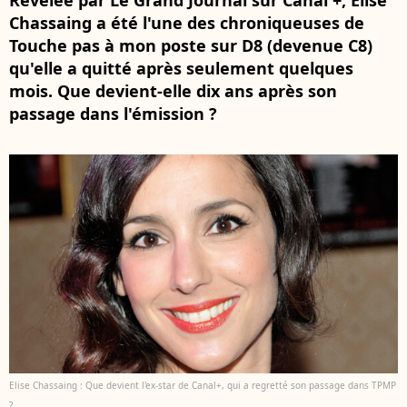
Révélée par Le Grand Journal sur Canal +, Elise
Chassaing a été l'une des chroniqueuses de
Touche pas à mon poste sur D8 (devenue C8)
qu'elle a quitté après seulement quelques
mois. Que devient-elle dix ans après son
passage dans l'émission ?
Elise Chassaing : Que devient l'ex-star de Canal+, qui a regretté son passage dans TPMP
?