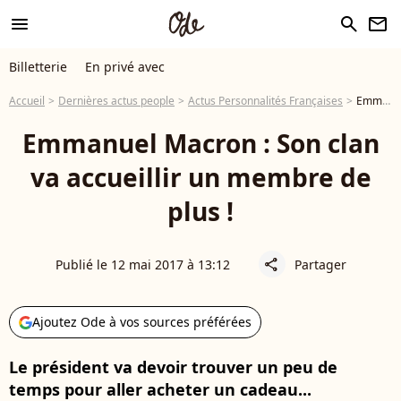
menu
search
newsletter
Billetterie
En privé avec
Accueil
Dernières actus people
Actus Personnalités Françaises
Emmanuel Macron : Son clan va accueillir un membre de plus !
Emmanuel Macron : Son clan
va accueillir un membre de
plus !
Publié le 12 mai 2017 à 13:12
Partager
share
Ajoutez Ode à vos sources préférées
Le président va devoir trouver un peu de
temps pour aller acheter un cadeau...