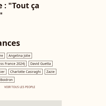
 : "Tout ça
"
ances
re
Angelina Jolie
iss France 2024)
David Guetta
ier
Charlotte Casiraghi
Zazie
Boidron
VOIR TOUS LES PEOPLE