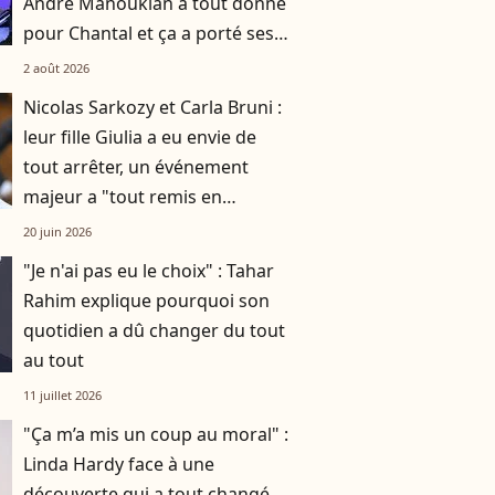
André Manoukian a tout donné
pour Chantal et ça a porté ses
fruits
2 août 2026
Nicolas Sarkozy et Carla Bruni :
leur fille Giulia a eu envie de
tout arrêter, un événement
majeur a "tout remis en
question"
20 juin 2026
"Je n'ai pas eu le choix" : Tahar
Rahim explique pourquoi son
quotidien a dû changer du tout
au tout
11 juillet 2026
"Ça m’a mis un coup au moral" :
Linda Hardy face à une
découverte qui a tout changé