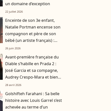
un domaine d’exception
22 juillet 2026
Enceinte de son 3e enfant,
Natalie Portman encense son
compagnon et père de son
bébé (un artiste français) :
"C'est ma chanson de l'été"
26 juin 2026
Avant-première française du
Diable s’habille en Prada 2 :
José Garcia et sa compagne,
Audrey Crespo-Mara et bien
d’autres personnalités
28 avril 2026
présentes
Golshifteh Farahani : Sa belle
histoire avec Louis Garrel s’est
achevée au terme d’un