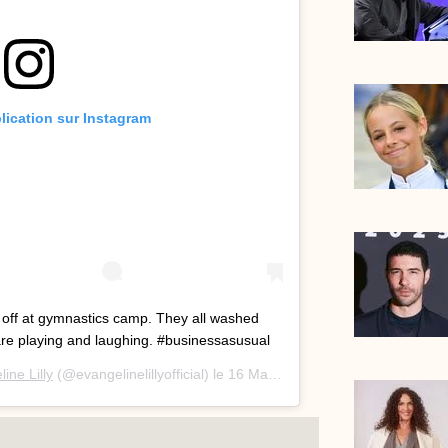
blication sur Instagram
off at gymnastics camp. They all washed
are playing and laughing. #businessasusual
ine Lilly
(@evangelinelillyofficial) le
16 Mars 2020 9 :45 PDT