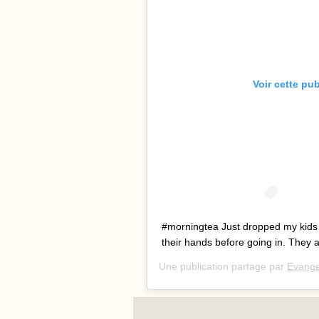
Voir cette pu
#morningtea Just dropped my kids 
their hands before going in. They 
Une publication partage par
Evangel