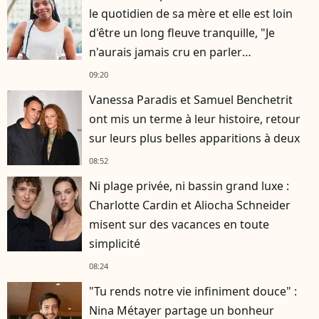
le quotidien de sa mère et elle est loin
d'être un long fleuve tranquille, "Je
n'aurais jamais cru en parler
publiquement"
09:20
Vanessa Paradis et Samuel Benchetrit
ont mis un terme à leur histoire, retour
sur leurs plus belles apparitions à deux
08:52
Ni plage privée, ni bassin grand luxe :
Charlotte Cardin et Aliocha Schneider
misent sur des vacances en toute
simplicité
08:24
"Tu rends notre vie infiniment douce" :
Nina Métayer partage un bonheur