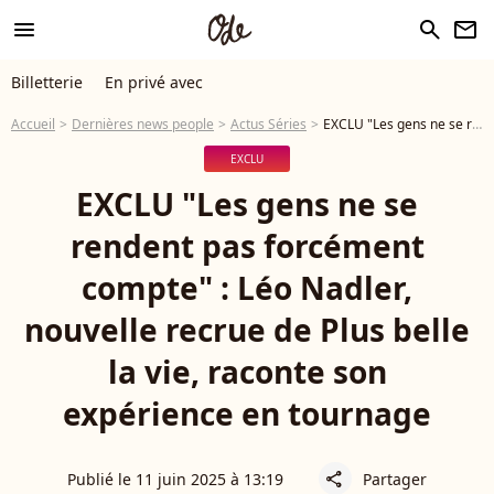
menu
search
newsletter
Billetterie
En privé avec
Accueil
Dernières news people
Actus Séries
EXCLU "Les gens ne se rendent pas forcément compte" : Léo Nadler, nouvelle recrue de Plus belle la vie, raconte son expérience en tournage
EXCLU
EXCLU "Les gens ne se
rendent pas forcément
compte" : Léo Nadler,
nouvelle recrue de Plus belle
la vie, raconte son
expérience en tournage
Publié le 11 juin 2025 à 13:19
Partager
share