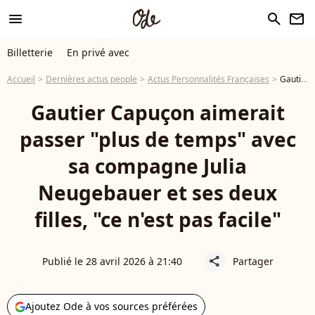
menu
search
newsletter
Billetterie
En privé avec
Accueil
Dernières actus people
Actus Personnalités Françaises
Gautier Capuçon aimerait passer "plus de temps" avec sa compagne Julia Neugebauer et ses deux filles, "ce n'est pas facile"
Gautier Capuçon aimerait
passer "plus de temps" avec
sa compagne Julia
Neugebauer et ses deux
filles, "ce n'est pas facile"
Publié le 28 avril 2026 à 21:40
Partager
share
Ajoutez Ode à vos sources préférées