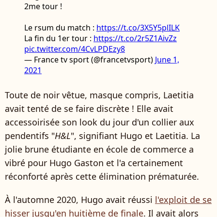
2me tour !
Le rsum du match :
https://t.co/3X5Y5plILK
La fin du 1er tour :
https://t.co/2r5Z1AivZz
pic.twitter.com/4CvLPDEzy8
— France tv sport (@francetvsport)
June 1,
2021
Toute de noir vêtue, masque compris, Laetitia
avait tenté de se faire discrète ! Elle avait
accessoirisée son look du jour d'un collier aux
pendentifs "
H&L
", signifiant Hugo et Laetitia. La
jolie brune étudiante en école de commerce a
vibré pour Hugo Gaston et l'a certainement
réconforté après cette élimination prématurée.
À l'automne 2020, Hugo avait réussi
l'exploit de se
hisser jusqu'en huitième de finale
. Il avait alors