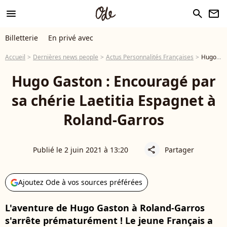
menu
search
newsletter
Billetterie
En privé avec
Accueil
Dernières news people
Actus Personnalités Françaises
Hugo Gaston : Encouragé par sa chérie Laetitia Espagnet à Roland-Garros
Hugo Gaston : Encouragé par
sa chérie Laetitia Espagnet à
Roland-Garros
Publié le 2 juin 2021 à 13:20
Partager
share
Ajoutez Ode à vos sources préférées
L'aventure de Hugo Gaston à Roland-Garros
s'arrête prématurément ! Le jeune Français a