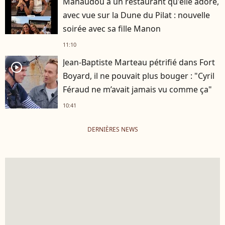
Manaudou a un restaurant qu'elle adore,
avec vue sur la Dune du Pilat : nouvelle
soirée avec sa fille Manon
11:10
Jean-Baptiste Marteau pétrifié dans Fort
player2
Boyard, il ne pouvait plus bouger : "Cyril
Féraud ne m’avait jamais vu comme ça"
10:41
DERNIÈRES NEWS