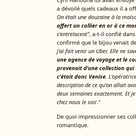
Cyril Hanouna lui avait envoyé 
a dévoilé quels cadeaux il a o
On était une douzaine à la maiso
offert un collier en or à ce mo
s'entrelacent"
, a-t-il confié da
confirmé que le bijou venait d
j'ai fait venir un Uber. Elle ne sav
une agence de voyage et le coll
provenait d'une collection qui 
c'était donc Venise
. L'opératric
description de ce qu'on allait av
deux semaines exactement. Et je 
chez nous le soir
."
De quoi impressionner ses col
romantique.