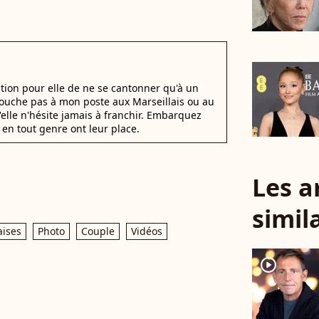
stion pour elle de ne se cantonner qu'à un
 Touche pas à mon poste aux Marseillais ou au
u'elle n'hésite jamais à franchir. Embarquez
en tout genre ont leur place.
Les a
simil
aises
Photo
Couple
Vidéos
player2