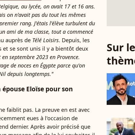
Belgique, au lycée, on avait 17 et 16 ans.
is on n'avait pas du tout les mêmes
 premier rang. J'étais l'élève turbulent du
d'un ami de ma classe, tout a commencé
venu auprès de
Télé Loisirs
. Depuis, les
Sur 
 et se sont unis il y a bientôt deux
et en septembre 2023 en Provence.
thèm
oyage de noces en Égypte parce qu'on
e Nil depuis longtemps."
n épouse Eloïse pour son
e faiblit pas. La preuve en est avec
 récemment eues à l'occasion de
-end dernier. Après avoir précisé que