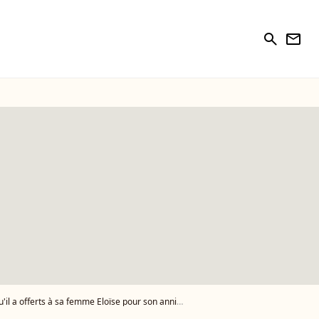
search
newsletter
a offerts à sa femme Eloïse pour son anniversaire