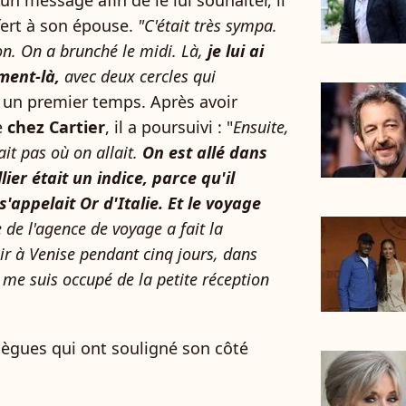
un message afin de le lui souhaiter, il
ffert à son épouse.
"C'était très sympa.
n. On a brunché le midi. Là,
je lui ai
ment-là,
avec deux cercles qui
ns un premier temps. Après avoir
e
chez Cartier
, il a poursuivi : "
Ensuite,
ait pas où on allait.
On est allé dans
ier était un indice, parce qu'il
s'appelait Or d'Italie. Et le voyage
e de l'agence de voyage a fait la
oir à Venise pendant cinq jours, dans
me suis occupé de la petite réception
lègues qui ont souligné son côté