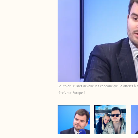
Gauthier Le Bret dévoile les cadeaux qu'il a offerts 
tête", sur Europe 1