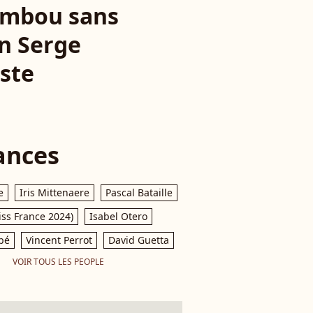
Bambou sans
on Serge
ste
ances
e
Iris Mittenaere
Pascal Bataille
iss France 2024)
Isabel Otero
pé
Vincent Perrot
David Guetta
VOIR TOUS LES PEOPLE