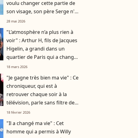
voulu changer cette partie de
son visage, son père Serge n'a
pas voulu
28 mai 2026
"L’atmosphère n’a plus rien à
voir" : Arthur H, fils de Jacques
Higelin, a grandi dans un
quartier de Paris qui a changé
du tout au tout
18 mars 2026
"Je gagne très bien ma vie" : Ce
chroniqueur, qui est à
retrouver chaque soir à la
télévision, parle sans filtre de
son salaire
18 février 2026
"Il a changé ma vie" : Cet
homme qui a permis à Willy