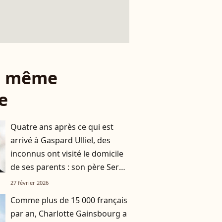
le même
e
Quatre ans après ce qui est
arrivé à Gaspard Ulliel, des
inconnus ont visité le domicile
de ses parents : son père Serge
a été pris à partie
27 février 2026
Comme plus de 15 000 français
par an, Charlotte Gainsbourg a