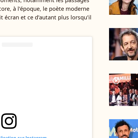
s moments, notamment les passages
ore, à l'époque, le poète moderne
it écran et ce d'autant plus lorsqu'il
player2
blication sur Instagram