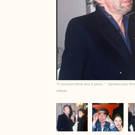
"Il n'arrivait même plus à parler..." : Bambou sans fi
néfaste