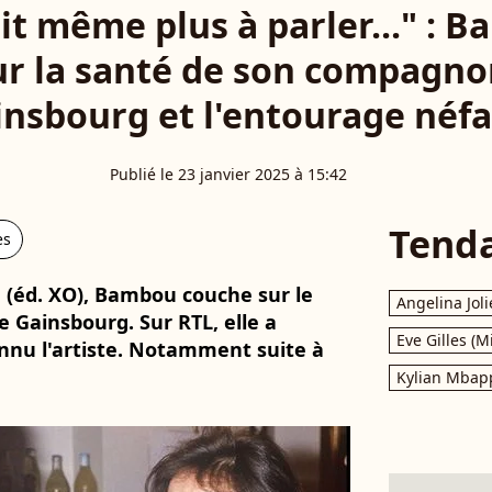
vait même plus à parler..." : 
sur la santé de son compagn
insbourg et l'entourage néfa
Publié le 23 janvier 2025 à 15:42
Tend
es
" (éd. XO), Bambou couche sur le
Angelina Joli
e Gainsbourg. Sur RTL, elle a
Eve Gilles (M
nnu l'artiste. Notamment suite à
Kylian Mbap