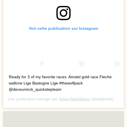
Voir cette publication sur Instagram
Ready for 3 of my favorite races. Amstel gold race Fleche
wallone Lige Bastogne Lige #thewolfpack
@deceuninck_quickstepteam
Une publication partage par
Julian Alaphilippe
(@alafpolak) le
20 A