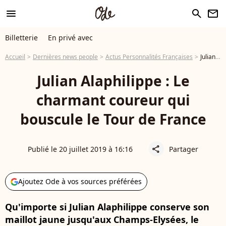
menu
search
newsletter
Billetterie
En privé avec
Accueil
Dernières news people
Actus Personnalités Françaises
Julian Alaphilippe : Le charmant coureur qui bouscule le Tour de France
Julian Alaphilippe : Le
charmant coureur qui
bouscule le Tour de France
Publié le 20 juillet 2019 à 16:16
Partager
share
Ajoutez Ode à vos sources préférées
Qu'importe si Julian Alaphilippe conserve son
maillot jaune jusqu'aux Champs-Elysées, le