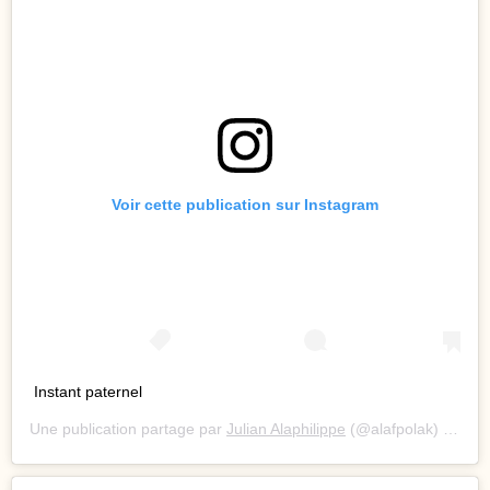
Voir cette publication sur Instagram
Instant paternel
Une publication partage par
Julian Alaphilippe
(@alafpolak) le
23 N