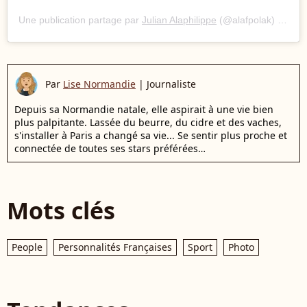
Une publication partage par
Julian Alaphilippe
(@alafpolak) le
14 N
Par
Lise Normandie
|
Journaliste
Depuis sa Normandie natale, elle aspirait à une vie bien
plus palpitante. Lassée du beurre, du cidre et des vaches,
s'installer à Paris a changé sa vie... Se sentir plus proche et
connectée de toutes ses stars préférées…
Mots clés
People
Personnalités Françaises
Sport
Photo