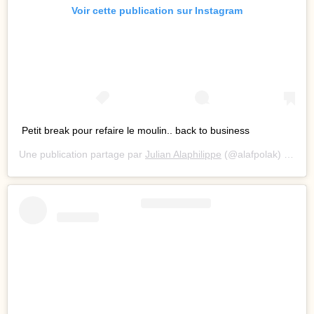
Voir cette publication sur Instagram
Petit break pour refaire le moulin.. back to business
Une publication partage par
Julian Alaphilippe
(@alafpolak) le
17 A