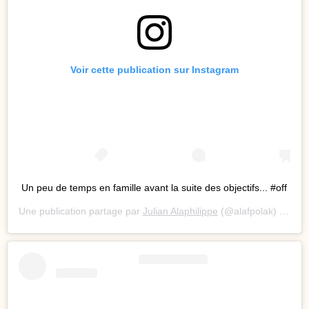
Voir cette publication sur Instagram
Un peu de temps en famille avant la suite des objectifs... #off
Une publication partage par
Julian Alaphilippe
(@alafpolak) le
26 A