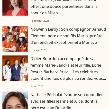
offert une douce parenthèse dans le
coeur de Milan
15 février 2026
Nolwenn Leroy : Son compagnon Arnaud
Clément, père de son fils Marin, profite
d'un endroit exceptionnel à Monaco
13 avril 2026
Didier Bourdon accompagné de sa
femme Marie-Sandra et leur fille, Lorie
Pester, Barbara Pravi… Les célébrités
étaient une fois de plus au rendez-vous à
Roland-Garros
5 juin 2026
Nathalie Péchalat évoque son quotidien
avec ses filles Jeanne et Alice, dont le
père est Jean Dujardin