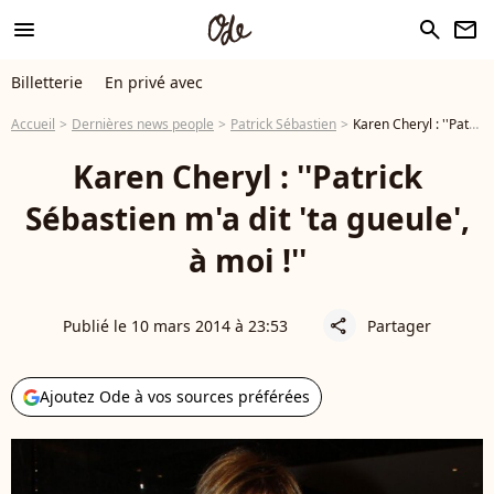
menu
search
newsletter
Billetterie
En privé avec
Accueil
Dernières news people
Patrick Sébastien
Karen Cheryl : ''Patrick Sébastien m'a dit 'ta gueule', à moi !''
Karen Cheryl : ''Patrick
Sébastien m'a dit 'ta gueule',
à moi !''
Publié le 10 mars 2014 à 23:53
Partager
share
Ajoutez Ode à vos sources préférées