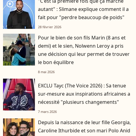
"C'est la première fois que ça marche
player2
autant" : Slimane explique comment il a
fait pour "perdre beaucoup de poids"
28 février 2026
Pour le bien de son fils Marin (8 ans et
demi) et le sien, Nolwenn Leroy a pris
une décision qui leur permet de trouver
le bon équilibre
8 mai 2026
EXCLU Tayc (The Voice 2026) : Sa tenue
sur-mesure aux inspirations africaines a
nécessité "plusieurs changements"
7 mars 2026
Depuis la naissance de leur fille Georgia,
Caroline Ithurbide et son mari Polo Anid