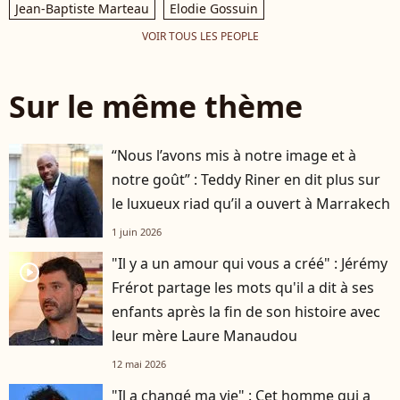
Jean-Baptiste Marteau
Elodie Gossuin
VOIR TOUS LES PEOPLE
Sur le même thème
“Nous l’avons mis à notre image et à
notre goût” : Teddy Riner en dit plus sur
le luxueux riad qu’il a ouvert à Marrakech
1 juin 2026
"Il y a un amour qui vous a créé" : Jérémy
player2
Frérot partage les mots qu'il a dit à ses
enfants après la fin de son histoire avec
leur mère Laure Manaudou
12 mai 2026
"Il a changé ma vie" : Cet homme qui a