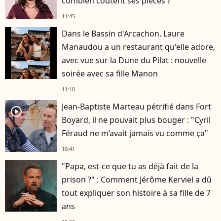
combien coûtent ses pièces ?
11:45
Dans le Bassin d'Arcachon, Laure
Manaudou a un restaurant qu'elle adore,
avec vue sur la Dune du Pilat : nouvelle
soirée avec sa fille Manon
11:10
Jean-Baptiste Marteau pétrifié dans Fort
player2
Boyard, il ne pouvait plus bouger : "Cyril
Féraud ne m’avait jamais vu comme ça"
10:41
"Papa, est-ce que tu as déjà fait de la
prison ?" : Comment Jérôme Kerviel a dû
tout expliquer son histoire à sa fille de 7
ans