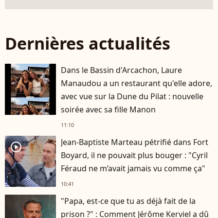
Dernières actualités
Dans le Bassin d'Arcachon, Laure
Manaudou a un restaurant qu'elle adore,
avec vue sur la Dune du Pilat : nouvelle
soirée avec sa fille Manon
11:10
Jean-Baptiste Marteau pétrifié dans Fort
player2
Boyard, il ne pouvait plus bouger : "Cyril
Féraud ne m’avait jamais vu comme ça"
10:41
"Papa, est-ce que tu as déjà fait de la
prison ?" : Comment Jérôme Kerviel a dû