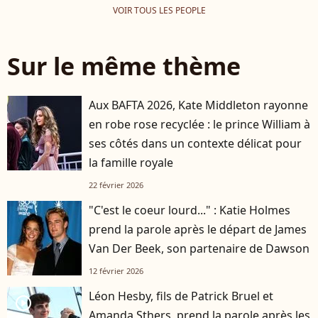
VOIR TOUS LES PEOPLE
Sur le même thème
Aux BAFTA 2026, Kate Middleton rayonne
en robe rose recyclée : le prince William à
ses côtés dans un contexte délicat pour
la famille royale
22 février 2026
"C'est le coeur lourd..." : Katie Holmes
prend la parole après le départ de James
Van Der Beek, son partenaire de Dawson
12 février 2026
Léon Hesby, fils de Patrick Bruel et
player2
Amanda Sthers, prend la parole après les