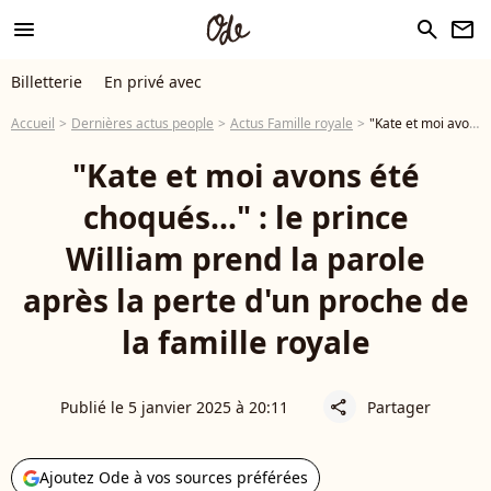
menu
search
newsletter
Billetterie
En privé avec
Accueil
Dernières actus people
Actus Famille royale
"Kate et moi avons été choqués..." : le prince William prend la parole après la perte d'un proche de la famille royale
"Kate et moi avons été
choqués..." : le prince
William prend la parole
après la perte d'un proche de
la famille royale
Publié le 5 janvier 2025 à 20:11
Partager
share
Ajoutez Ode à vos sources préférées