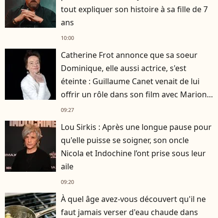
tout expliquer son histoire à sa fille de 7
ans
10:00
Catherine Frot annonce que sa soeur
Dominique, elle aussi actrice, s'est
éteinte : Guillaume Canet venait de lui
offrir un rôle dans son film avec Marion
Cotillard
09:27
Lou Sirkis : Après une longue pause pour
qu'elle puisse se soigner, son oncle
Nicola et Indochine l’ont prise sous leur
aile
09:20
À quel âge avez-vous découvert qu'il ne
faut jamais verser d'eau chaude dans