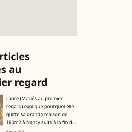
rticles
s au
er regard
Laure (Mariés au premier
regard) explique pourquoi elle
quitte sa grande maison de
180m2 à Nancy suite à la fin de
son histoire avec Matthieu
6 mars 2026