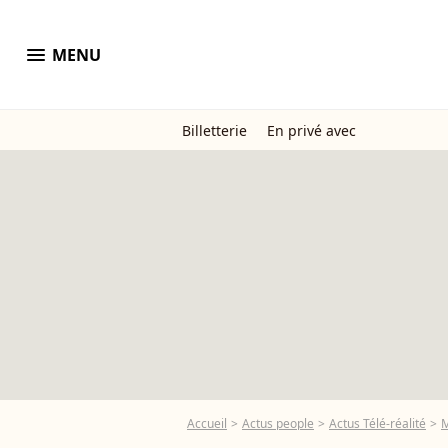
menu
MENU
Billetterie
En privé avec
Accueil
Actus people
Actus Télé-réalité
M