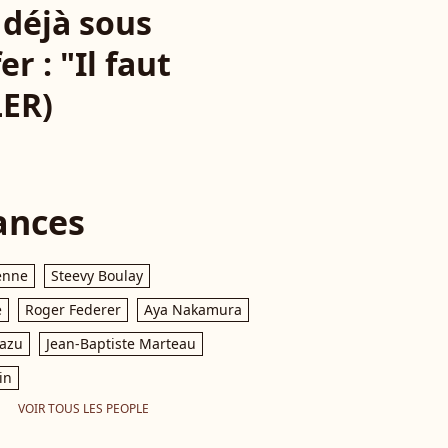
 déjà sous
r : "Il faut
LER)
ances
enne
Steevy Boulay
e
Roger Federer
Aya Nakamura
razu
Jean-Baptiste Marteau
in
VOIR TOUS LES PEOPLE