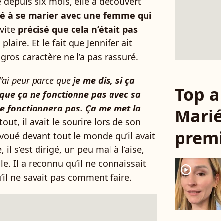
 depuis six mois, elle a découvert
ndé à se marier avec une femme qui
 vite
précisé que cela n’était pas
i plaire. Et le fait que Jennifer ait
 gros caractère ne l’a pas rassuré.
 J’ai peur parce que
je me dis, si ça
Top a
que ça ne fonctionne pas avec sa
a ne fonctionnera pas. Ça me met la
Marié
 tout, il avait le sourire lors de son
premi
avoué devant tout le monde qu’il avait
e, il s’est dirigé, un peu mal à l’aise,
lle. Il a reconnu qu’il ne connaissait
player2
’il ne savait pas comment faire.