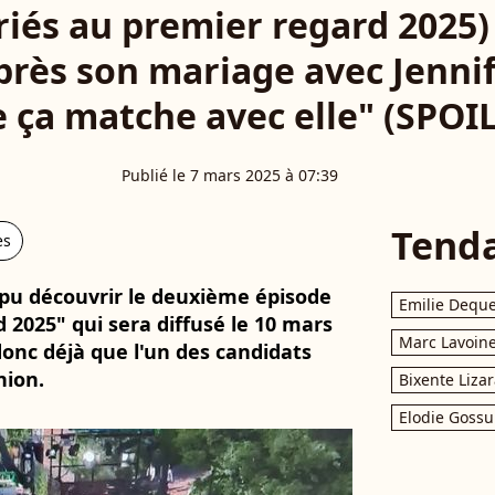
iés au premier regard 2025)
rès son mariage avec Jennife
 ça matche avec elle" (SPOI
Publié le 7 mars 2025 à 07:39
Tend
es
 pu découvrir le deuxième épisode
Emilie Dequ
 2025" qui sera diffusé le 10 mars
Marc Lavoin
donc déjà que l'un des candidats
nion.
Bixente Liza
Elodie Gossu