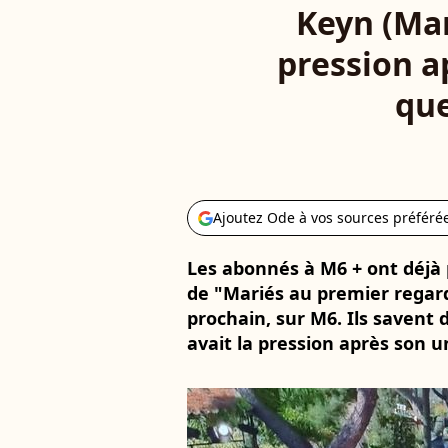
Keyn (Mar
pression ap
que
Ajoutez Ode à vos sources préféré
Les abonnés à M6 + ont déjà
de "Mariés au premier regard
prochain, sur M6. Ils savent 
avait la pression après son u