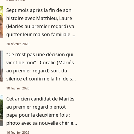
Sept mois après la fin de son
histoire avec Matthieu, Laure
(Mariés au premier regard) va
quitter leur maison familiale de
180m2 : elle a trouvé son
20 février 2026
nouveau logement
"Ce n’est pas une décision qui
vient de moi" : Coralie (Mariés
au premier regard) sort du
silence et confirme la fin de son
couple
10 février 2026
Cet ancien candidat de Mariés
au premier regard bientôt
papa pour la deuxième fois :
photo avec sa nouvelle chérie
pour officialiser
16 février 2026