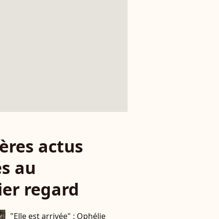
ères actus
s au
er regard
"Elle est arrivée" : Ophélie