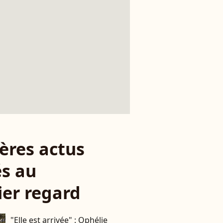
ères actus
s au
er regard
"Elle est arrivée" : Ophélie