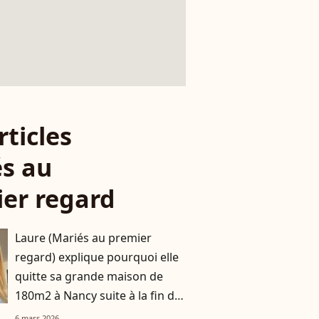
rticles
s au
er regard
Laure (Mariés au premier
regard) explique pourquoi elle
quitte sa grande maison de
180m2 à Nancy suite à la fin de
son histoire avec Matthieu
6 mars 2026