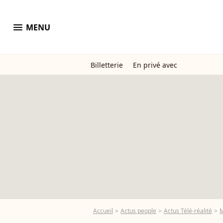
menu
MENU
Billetterie
En privé avec
Accueil
Actus people
Actus Télé-réalité
M