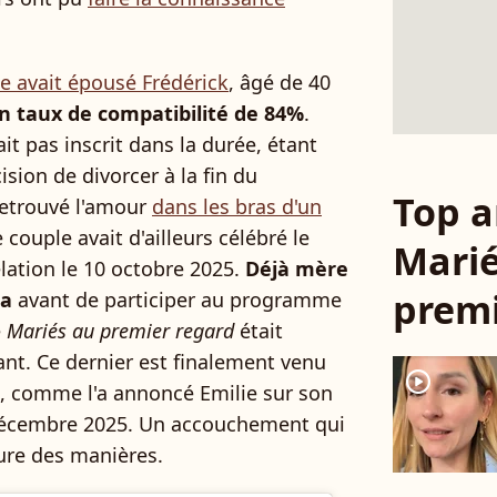
le avait épousé Frédérick
, âgé de 40
un taux de compatibilité de 84%
.
it pas inscrit dans la durée, étant
ision de divorcer à la fin du
Top a
retrouvé l'amour
dans les bras d'un
e couple avait d'ailleurs célébré le
Marié
elation le 10 octobre 2025.
Déjà mère
premi
na
avant de participer au programme
e
Mariés au premier regard
était
nt. Ce dernier est finalement venu
player2
s, comme l'a annoncé Emilie sur son
décembre 2025. Un accouchement qui
eure des manières.