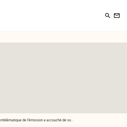
search
newsletter
que de l'émission a accouché de son deuxième enfant