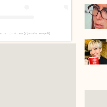
ée par Emi&Lina (@emilie_mapr6)