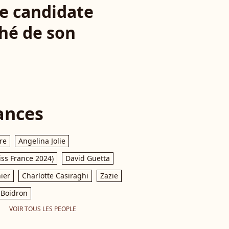
e candidate
hé de son
ances
re
Angelina Jolie
iss France 2024)
David Guetta
ier
Charlotte Casiraghi
Zazie
Boidron
VOIR TOUS LES PEOPLE