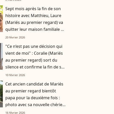
Sept mois après la fin de son
histoire avec Matthieu, Laure
(Mariés au premier regard) va
quitter leur maison familiale de
180m2 : elle a trouvé son
20 février 2026
nouveau logement
"Ce n’est pas une décision qui
vient de moi" : Coralie (Mariés
au premier regard) sort du
silence et confirme la fin de son
couple
10 février 2026
Cet ancien candidat de Mariés
au premier regard bientôt
papa pour la deuxième fois :
photo avec sa nouvelle chérie
pour officialiser
16 février 2026