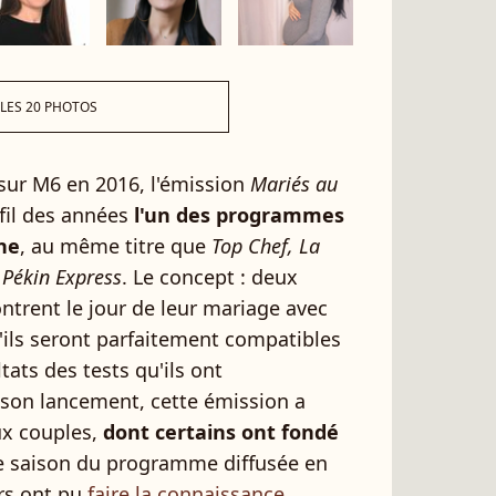
 LES 20 PHOTOS
 sur M6
en 2016, l'émission
Mariés au
fil des années
l'un des programmes
îne
, au même titre que
Top Chef, La
Pékin Express
. Le concept : deux
ontrent le jour de leur mariage avec
u'ils seront parfaitement compatibles
ltats des tests qu'ils ont
son lancement, cette émission a
ux couples,
dont certains ont fondé
me saison du programme diffusée en
urs ont pu
faire la connaissance