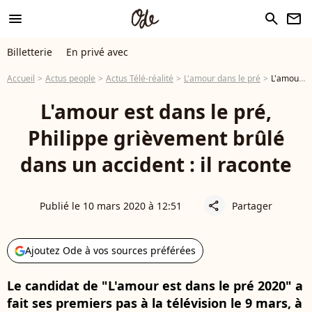
menu
search
newsletter
Billetterie
En privé avec
Accueil
Actus people
Actus Télé-réalité
L'amour dans le pré
L'amour est dans le pré, Philippe grièvement brûlé dans un accident : il raconte
L'amour est dans le pré,
Philippe grièvement brûlé
dans un accident : il raconte
Publié le 10 mars 2020 à 12:51
Partager
share
Ajoutez Ode à vos sources préférées
Le candidat de "L'amour est dans le pré 2020" a
fait ses premiers pas à la télévision le 9 mars, à