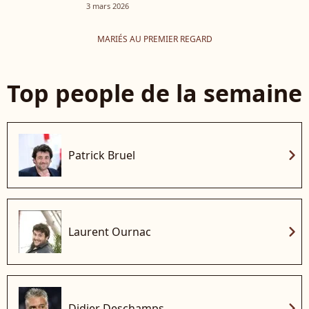
3 mars 2026
MARIÉS AU PREMIER REGARD
Top people de la semaine
chevron_right
Patrick Bruel
chevron_right
Laurent Ournac
chevron_right
Didier Deschamps