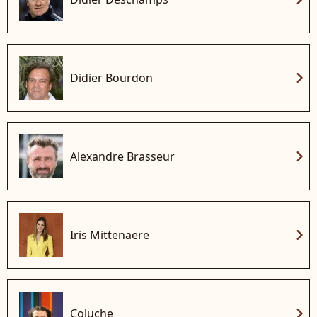
chevron_right
Didier Bourdon
chevron_right
Alexandre Brasseur
chevron_right
Iris Mittenaere
chevron_right
Coluche