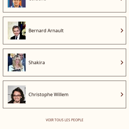
chevron_right
Bernard Arnault
chevron_right
Shakira
chevron_right
Christophe Willem
VOIR TOUS LES PEOPLE