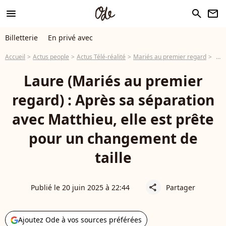
menu
search
newsletter
Billetterie
En privé avec
Accueil
Actus people
Actus Télé-réalité
Mariés au premier regard
Laur
Laure (Mariés au premier
regard) : Après sa séparation
avec Matthieu, elle est prête
pour un changement de
taille
Publié le 20 juin 2025 à 22:44
Partager
share
Ajoutez Ode à vos sources préférées