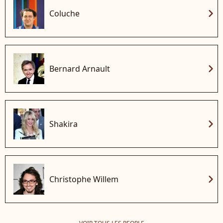
chevron_right
Coluche
chevron_right
Bernard Arnault
chevron_right
Shakira
chevron_right
Christophe Willem