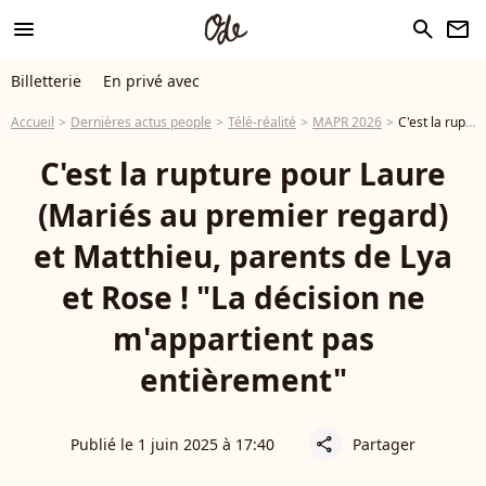
menu
search
newsletter
Billetterie
En privé avec
Accueil
Dernières actus people
Télé-réalité
MAPR 2026
C'est la rupture pour Laure (Mariés au premier regard) et Matthieu, parents de Lya et Rose ! "La décision ne m'appartient pas entièrement"
C'est la rupture pour Laure
(Mariés au premier regard)
et Matthieu, parents de Lya
et Rose ! "La décision ne
m'appartient pas
entièrement"
Publié le 1 juin 2025 à 17:40
Partager
share