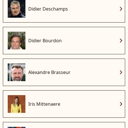
chevron_right
Didier Deschamps
chevron_right
Didier Bourdon
chevron_right
Alexandre Brasseur
chevron_right
Iris Mittenaere