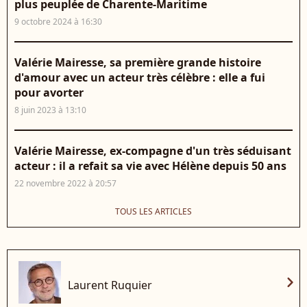
plus peuplée de Charente-Maritime
9 octobre 2024 à 16:30
Valérie Mairesse, sa première grande histoire
d'amour avec un acteur très célèbre : elle a fui
pour avorter
8 juin 2023 à 13:10
Valérie Mairesse, ex-compagne d'un très séduisant
acteur : il a refait sa vie avec Hélène depuis 50 ans
22 novembre 2022 à 20:57
TOUS LES ARTICLES
chevron_right
Laurent Ruquier