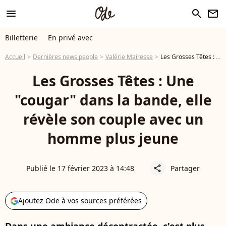
menu
search
newsletter
Billetterie
En privé avec
Accueil
Dernières news people
Valérie Mairesse
Les Grosses Têtes : Une "cougar" dans la bande, elle révèle son couple avec un homme plus jeune
Les Grosses Têtes : Une
"cougar" dans la bande, elle
révèle son couple avec un
homme plus jeune
Publié le 17 février 2023 à 14:48
Partager
share
Ajoutez Ode à vos sources préférées