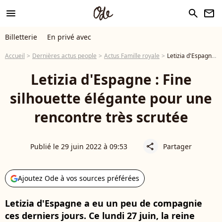
menu
search
newsletter
Billetterie
En privé avec
Accueil
Dernières actus people
Actus Famille royale
Letizia d'Espagne : Fine silhouette élégante pour une rencontre très scrutée
Letizia d'Espagne : Fine
silhouette élégante pour une
rencontre très scrutée
Publié le 29 juin 2022 à 09:53
Partager
share
Ajoutez Ode à vos sources préférées
Letizia d'Espagne a eu un peu de compagnie
ces derniers jours. Ce lundi 27 juin, la reine