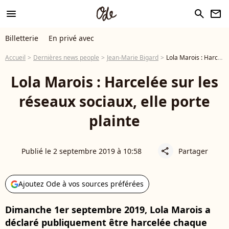
menu
search
newsletter
Billetterie
En privé avec
Accueil
Dernières news people
Jean-Marie Bigard
Lola Marois : Harcelée sur les réseaux sociaux, elle porte plainte
Lola Marois : Harcelée sur les
réseaux sociaux, elle porte
plainte
Publié le 2 septembre 2019 à 10:58
Partager
share
Ajoutez Ode à vos sources préférées
Dimanche 1er septembre 2019, Lola Marois a
déclaré publiquement être harcelée chaque