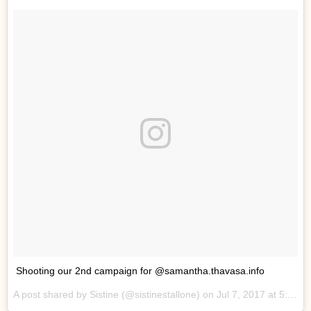
Shooting our 2nd campaign for @samantha.thavasa.info
A post shared by Sistine (@sistinestallone) on
Jul 7, 2017 at 5:24pm PDT