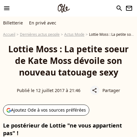
menu
search
newsletter
Billetterie
En privé avec
Accueil
Dernières actus people
Actus Mode
Lottie Moss : La petite soeur de Kate Moss dévoile son nouveau tatouage sexy
Lottie Moss : La petite soeur
de Kate Moss dévoile son
nouveau tatouage sexy
Publié le 12 juillet 2017 à 21:46
Partager
share
Ajoutez Ode à vos sources préférées
Le postérieur de Lottie "ne vous appartient
pas" !