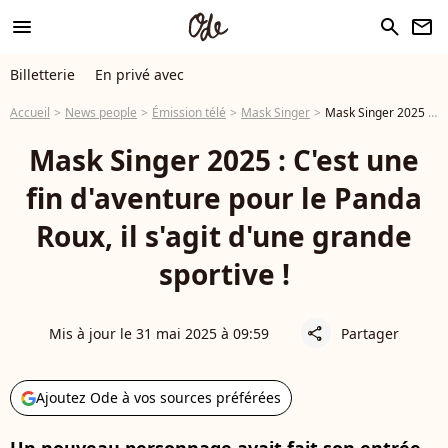
menu
search
newsletter
Billetterie
En privé avec
Accueil
News people
Émission télé
Mask Singer
Mask Singer 2025 : C'est une fin d'aventure pour le Panda Roux, il s'agit d'une grande sportive !
Mask Singer 2025 : C'est une
fin d'aventure pour le Panda
Roux, il s'agit d'une grande
sportive !
Mis à jour le 31 mai 2025 à 09:59
Partager
share
Ajoutez Ode à vos sources préférées