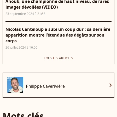
Anouk, une championne de haut niveau, de rares
images dévoilées (VIDEO)
23 septembre 2024 à 21:58
Nicolas Canteloup a subi un coup dur : sa dernière
apparition montre l'étendue des dégâts sur son
corps
26 juillet 2024 à 16:00
TOUS LES ARTICLES
chevron_right
Philippe Caverivière
Mots clés