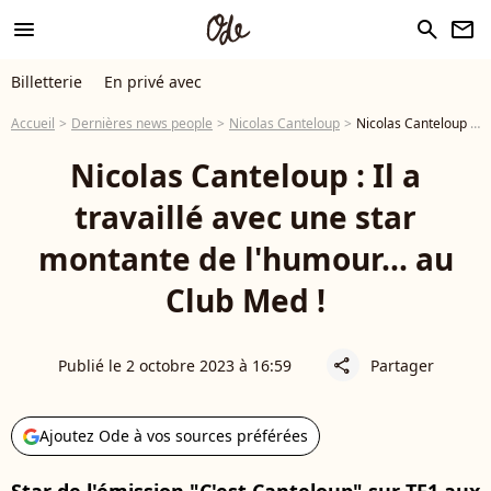
menu
search
newsletter
Billetterie
En privé avec
Accueil
Dernières news people
Nicolas Canteloup
Nicolas Canteloup : Il a travaillé avec une star montante de l'humour... au Club Med !
Nicolas Canteloup : Il a
travaillé avec une star
montante de l'humour... au
Club Med !
Publié le 2 octobre 2023 à 16:59
Partager
share
Ajoutez Ode à vos sources préférées