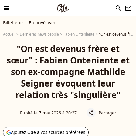
menu
search
newsletter
Billetterie
En privé avec
Accueil
Dernières news people
Fabien Onteniente
"On est devenus frère et sœur" : Fabien Onteniente et son ex-compagne Mathilde Seigner évoquent leur relation très "singulière"
"On est devenus frère et
sœur" : Fabien Onteniente et
son ex-compagne Mathilde
Seigner évoquent leur
relation très "singulière"
Publié le 7 mai 2026 à 20:27
Partager
share
Ajoutez Ode à vos sources préférées