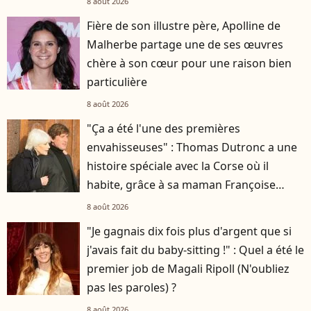
8 août 2026
Fière de son illustre père, Apolline de
Malherbe partage une de ses œuvres
chère à son cœur pour une raison bien
particulière
8 août 2026
"Ça a été l'une des premières
envahisseuses" : Thomas Dutronc a une
histoire spéciale avec la Corse où il
habite, grâce à sa maman Françoise
Hardy
8 août 2026
"Je gagnais dix fois plus d'argent que si
j'avais fait du baby-sitting !" : Quel a été le
premier job de Magali Ripoll (N'oubliez
pas les paroles) ?
8 août 2026