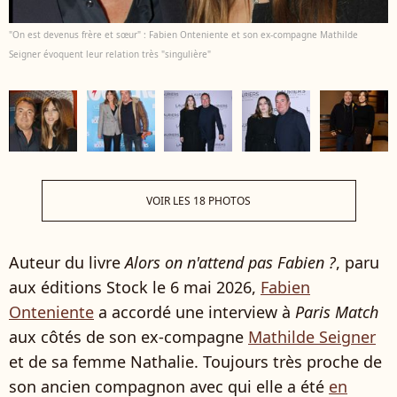
"On est devenus frère et sœur" : Fabien Onteniente et son ex-compagne Mathilde
Seigner évoquent leur relation très "singulière"
VOIR LES 18 PHOTOS
Auteur du livre
Alors on n'attend pas Fabien ?
, paru
aux éditions Stock le 6 mai 2026,
Fabien
Onteniente
a accordé une interview à
Paris Match
aux côtés de son ex-compagne
Mathilde Seigner
et de sa femme Nathalie. Toujours très proche de
son ancien compagnon avec qui elle a été
en