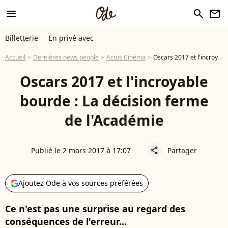
menu
search
newsletter
Billetterie
En privé avec
Accueil
Dernières news people
Actus Cinéma
Oscars 2017 et l'incroyable bourde : La décision ferme de l'Académie
Oscars 2017 et l'incroyable
bourde : La décision ferme
de l'Académie
Publié le 2 mars 2017 à 17:07
Partager
share
Ajoutez Ode à vos sources préférées
Ce n'est pas une surprise au regard des
conséquences de l'erreur...