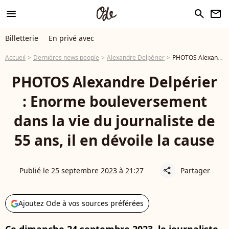
menu
search
newsletter
Billetterie
En privé avec
Accueil
Dernières news people
Alexandre Delpérier
PHOTOS Alexandre Delpérier : Enorme bouleversement dans la vie du journaliste de 55 ans, il en dévoile la cause
PHOTOS Alexandre Delpérier
: Enorme bouleversement
dans la vie du journaliste de
55 ans, il en dévoile la cause
Publié le 25 septembre 2023 à 21:27
Partager
share
Ajoutez Ode à vos sources préférées