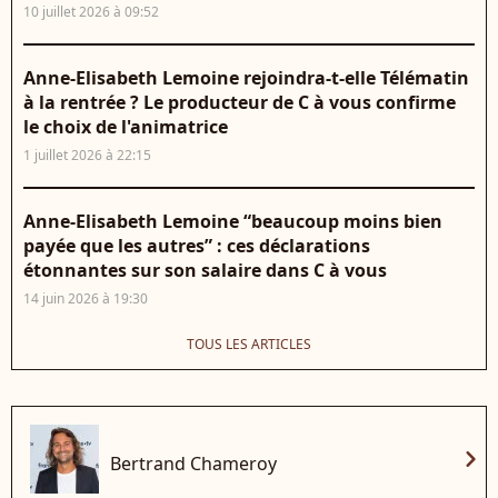
10 juillet 2026 à 09:52
Anne-Elisabeth Lemoine rejoindra-t-elle Télématin
à la rentrée ? Le producteur de C à vous confirme
le choix de l'animatrice
1 juillet 2026 à 22:15
Anne-Elisabeth Lemoine “beaucoup moins bien
payée que les autres” : ces déclarations
étonnantes sur son salaire dans C à vous
14 juin 2026 à 19:30
TOUS LES ARTICLES
chevron_right
Bertrand Chameroy