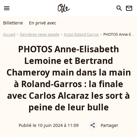
menu
search
newsletter
Billetterie
En privé avec
Accueil
Dernières news people
Actus Roland Garros
PHOTOS Anne-Elisabeth Lemoine et Bertrand Chameroy main dans la main à Roland-Garros : la finale avec Carlos Alcaraz les sort à peine de leur bulle
PHOTOS Anne-Elisabeth
Lemoine et Bertrand
Chameroy main dans la main
à Roland-Garros : la finale
avec Carlos Alcaraz les sort à
peine de leur bulle
Publié le 10 juin 2024 à 11:09
Partager
share