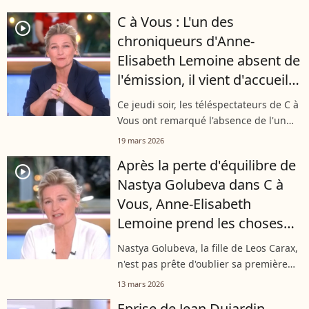
colonnes de “Madame Figaro” en 2023,
C à Vous : L'un des
elle était revenue sur leur éducation,
player2
chroniqueurs d'Anne-
confiant...
Elisabeth Lemoine absent de
l'émission, il vient d'accueillir
son troisième enfant
Ce jeudi soir, les téléspectateurs de C à
Vous ont remarqué l'absence de l'un
des chroniqueurs habituels d'Anne-
19 mars 2026
Elisabeth Lemoine. Une absence
Après la perte d'équilibre de
rapidement expliquée par la
player2
Nastya Golubeva dans C à
présentatrice...
Vous, Anne-Elisabeth
Lemoine prend les choses
en main
Nastya Golubeva, la fille de Leos Carax,
n'est pas prête d'oublier sa première
télé. Sur le plateau de "C à Vous" aux
13 mars 2026
côtés de Jean Dujardin, la jeune femme
Eprise de Jean Dujardin