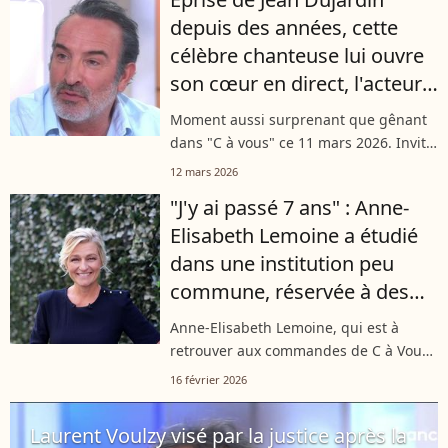
de 21 ans a lourdement...
player2
depuis des années, cette
célèbre chanteuse lui ouvre
son cœur en direct, l'acteur
perd ses moyens
Moment aussi surprenant que gênant
dans "C à vous" ce 11 mars 2026. Invité
sur le plateau pour promouvoir son
12 mars 2026
nouveau film, Jean Dujardin a eu droit à
"J'y ai passé 7 ans" : Anne-
une déclaration inattendue d’une...
Elisabeth Lemoine a étudié
dans une institution peu
commune, réservée à des
descendants particuliers
Anne-Elisabeth Lemoine, qui est à
retrouver aux commandes de C à Vous
ce lundi soir sur France 5, s'était
16 février 2026
confiée en début d'année sur sa
scolarité singulière. L'animatrice a
Laurent Voulzy visé par la justice après la
passé...