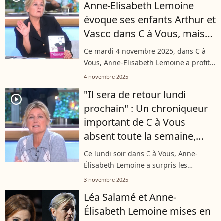
Anne-Elisabeth Lemoine
évoque ses enfants Arthur et
Vasco dans C à Vous, mais
ça ne va pas forcément leur
Ce mardi 4 novembre 2025, dans C à
plaire...
Vous, Anne-Elisabeth Lemoine a profité
du témoignage de Mayane (Un p'tit
4 novembre 2025
truc en plus) et de sa mère dans leur
"Il sera de retour lundi
nouveau livre pour glisser un
player2
prochain" : Un chroniqueur
message...
important de C à Vous
absent toute la semaine,
annonce Anne-Elisabeth
Ce lundi soir dans C à Vous, Anne-
Lemoine
Élisabeth Lemoine a surpris les
téléspectateurs en annonçant l’absence
3 novembre 2025
d’un chroniqueur phare de l’émission.
Léa Salamé et Anne-
Restée silencieuse sur les raisons de...
Élisabeth Lemoine mises en