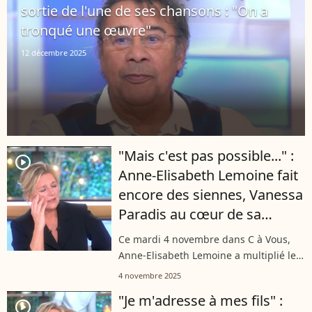
sortie de l'une de ses chansons : "On a
tronqué une œuvre"
12 décembre 2025
"Mais c'est pas possible..." :
player2
Anne-Elisabeth Lemoine fait
encore des siennes, Vanessa
Paradis au cœur de sa
nouvelle maladresse
Ce mardi 4 novembre dans C à Vous,
Anne-Elisabeth Lemoine a multiplié les
maladresses face à Vanessa Paradis.
4 novembre 2025
Entre confusions d’albums et tentatives
"Je m'adresse à mes fils" :
de rattrapage, l’animatrice a...
player2