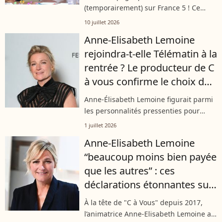
dernière dans C à vous
(temporairement) sur France 5 ! Ce
jeudi soir, l'équipe de "C à Vous"
10 juillet 2026
célébrait la fin de sa saison en
Anne-Elisabeth Lemoine
semaine. Et pour ce dernier tour de
rejoindra-t-elle Télématin à la
piste avant...
rentrée ? Le producteur de C
à vous confirme le choix de
l'animatrice
Anne-Élisabeth Lemoine figurait parmi
les personnalités pressenties pour
prendre les commandes de Télématin à
1 juillet 2026
la rentrée sur France 2. Alors que de
Anne-Elisabeth Lemoine
nombreuses rumeurs circulaient sur...
“beaucoup moins bien payée
que les autres” : ces
déclarations étonnantes sur
son salaire dans C à vous
À la tête de "C à Vous" depuis 2017,
l’animatrice Anne-Elisabeth Lemoine a