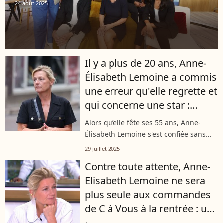
24 août 2025
Il y a plus de 20 ans, Anne-
Élisabeth Lemoine a commis
une erreur qu'elle regrette et
qui concerne une star :
"C'est nul, je ne le ferais pas
Alors qu’elle fête ses 55 ans, Anne-
aujourd'hui"
Élisabeth Lemoine s'est confiée sans
détour iil y a quelques mois sur un
29 juillet 2025
moment de sa carrière qu’elle regrette
Contre toute attente, Anne-
profondément. Plus de vingt ans...
Elisabeth Lemoine ne sera
plus seule aux commandes
de C à Vous à la rentrée : une
nouvelle organisation