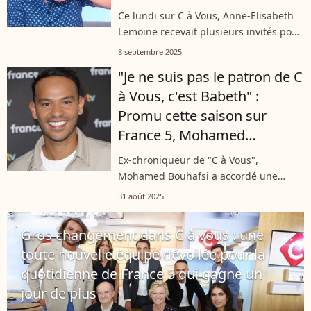
acteur ne cache pas sa
Ce lundi sur C à Vous, Anne-Elisabeth
déception auprès d'Anne-
Lemoine recevait plusieurs invités pour
Elisabeth Lemoine
parler d’une nouvelle pièce et d’un
8 septembre 2025
retour télévisé. Tout se passait bien
"Je ne suis pas le patron de C
jusqu’à ce qu’un changement...
à Vous, c'est Babeth" :
Promu cette saison sur
France 5, Mohamed
Bouhafsi met les choses au
Ex-chroniqueur de "C à Vous",
clair avant sa première
Mohamed Bouhafsi a accordé une
interview aux journalistes du "Parisien"
31 août 2025
avec Anne-Élisabeth Lemoine. Si elle
attend avec impatience la rentrée qui
Gros changement dans C à vous : une
aura...
toute nouvelle équipe dévoilée pour la
quotidienne de France 5 qui gagne un
jour de plus