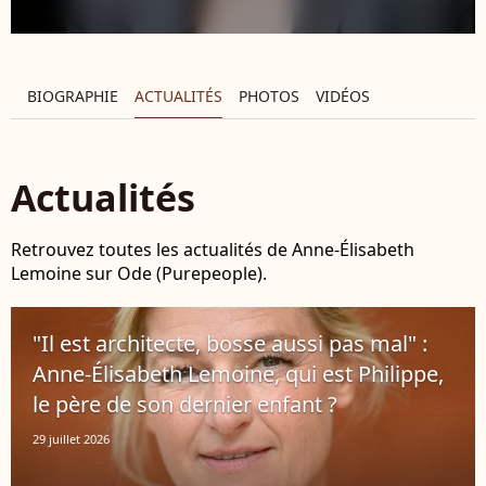
BIOGRAPHIE
ACTUALITÉS
PHOTOS
VIDÉOS
Actualités
Retrouvez toutes les actualités de Anne-Élisabeth
Lemoine sur Ode (Purepeople).
"Il est architecte, bosse aussi pas mal" :
Anne-Élisabeth Lemoine, qui est Philippe,
le père de son dernier enfant ?
29 juillet 2026