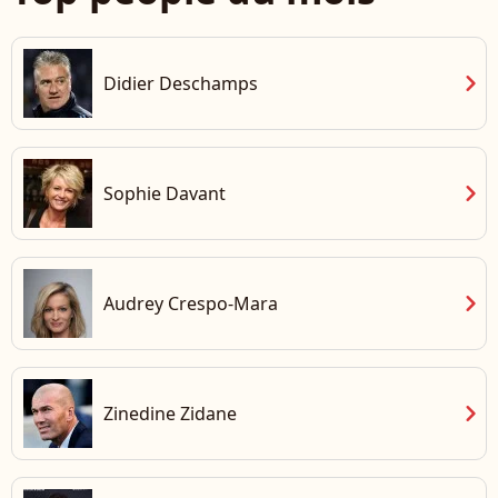
chevron_right
Didier Deschamps
chevron_right
Sophie Davant
chevron_right
Audrey Crespo-Mara
chevron_right
Zinedine Zidane