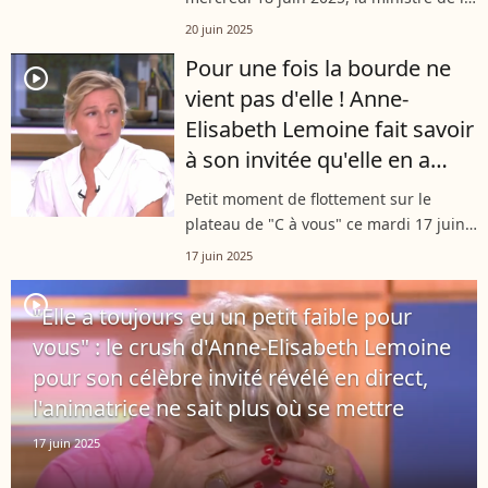
Culture Rachida Dati a eu le mérite
20 juin 2025
d'interloquer Anne-Élisabeth Lemoine
Pour une fois la bourde ne
en rebondissant sur les rumeurs...
player2
vient pas d'elle ! Anne-
Elisabeth Lemoine fait savoir
à son invitée qu'elle en a
beaucoup trop dit...
Petit moment de flottement sur le
plateau de "C à vous" ce mardi 17 juin.
Tandis qu'une invitée se laisse un peu
17 juin 2025
trop aller à la confidence, Anne-
Elisabeth Lemoine, habituellement...
player2
"Elle a toujours eu un petit faible pour
vous" : le crush d'Anne-Elisabeth Lemoine
pour son célèbre invité révélé en direct,
l'animatrice ne sait plus où se mettre
17 juin 2025