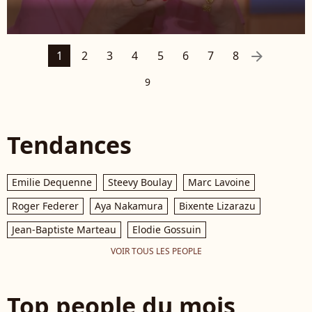
arrow_right
1
2
3
4
5
6
7
8
9
Tendances
Emilie Dequenne
Steevy Boulay
Marc Lavoine
Roger Federer
Aya Nakamura
Bixente Lizarazu
Jean-Baptiste Marteau
Elodie Gossuin
VOIR TOUS LES PEOPLE
Top people du mois