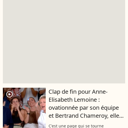
Clap de fin pour Anne-
player2
Elisabeth Lemoine :
ovationnée par son équipe
et Bertrand Chameroy, elle
perd ses moyens pour sa
C'est une page qui se tourne