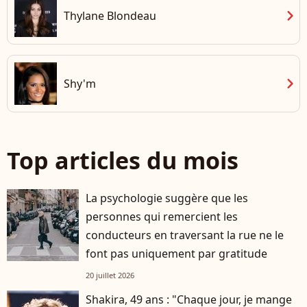
chevron_right
Thylane Blondeau
chevron_right
Shy'm
Top articles du mois
La psychologie suggère que les
personnes qui remercient les
conducteurs en traversant la rue ne le
font pas uniquement par gratitude
20 juillet 2026
Shakira, 49 ans : "Chaque jour, je mange