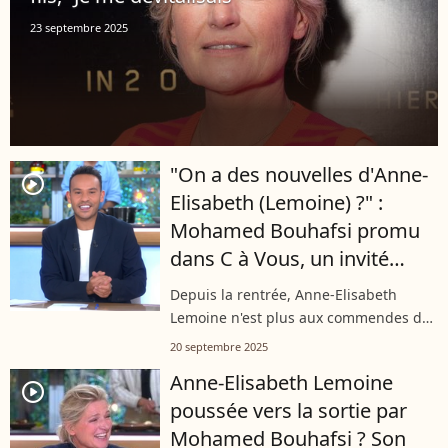
23 septembre 2025
"On a des nouvelles d'Anne-
player2
Elisabeth (Lemoine) ?" :
Mohamed Bouhafsi promu
dans C à Vous, un invité
appuie sur ce changement
Depuis la rentrée, Anne-Elisabeth
récent
Lemoine n'est plus aux commendes de
"C à Vous" le vendredi. Mohamed
20 septembre 2025
Bouhafsi la remplace. Un changement
Anne-Elisabeth Lemoine
sur lequel n'a pas manqué de rebondir
player2
poussée vers la sortie par
un invité...
Mohamed Bouhafsi ? Son