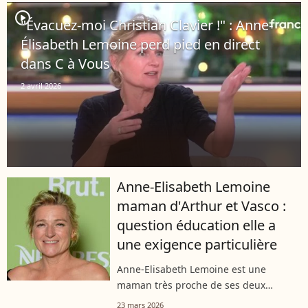
long-métrage profondément
player2
"Évacuez-moi Christian Clavier !" : Anne-
féministe...
Élisabeth Lemoine perd pied en direct
dans C à Vous
2 avril 2026
Anne-Elisabeth Lemoine
maman d'Arthur et Vasco :
question éducation elle a
une exigence particulière
Anne-Elisabeth Lemoine est une
maman très proche de ses deux
enfants, Arthur et Vasco. Dans les
23 mars 2026