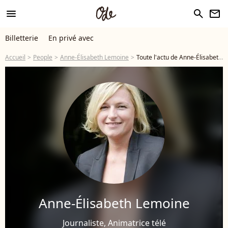
menu
search
newsletter
Billetterie
En privé avec
Accueil
People
Anne-Élisabeth Lemoine
Toute l'actu de Anne-Élisabeth Lemoine
Anne-Élisabeth Lemoine
Journaliste, Animatrice télé