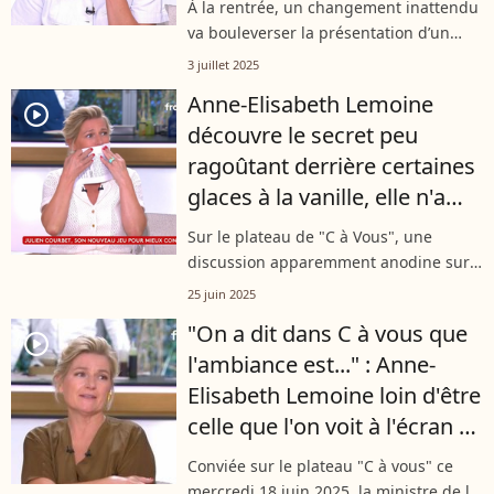
À la rentrée, un changement inattendu
annoncée
va bouleverser la présentation d’un
talk-show très suivi sur France 5. Qui
3 juillet 2025
n'est autre que "C à Vous". L’animatrice
Anne-Elisabeth Lemoine
emblématique de l'émission...
player2
découvre le secret peu
ragoûtant derrière certaines
glaces à la vanille, elle n'a
pas les mots...
Sur le plateau de "C à Vous", une
discussion apparemment anodine sur
la consommation responsable a pris
25 juin 2025
une tournure inattendue ce mercredi
"On a dit dans C à vous que
25 juin. Invités pour parler d’astuces
player2
l'ambiance est..." : Anne-
alimentaires,...
Elisabeth Lemoine loin d'être
celle que l'on voit à l'écran ?
Elle répond enfin !
Conviée sur le plateau "C à vous" ce
mercredi 18 juin 2025, la ministre de la