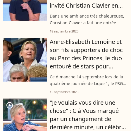
invité Christian Clavier en
rajoute une couche
Dans une ambiance très chaleureuse,
Christian Clavier a fait une entrée
mémorable sur le plateau de "C à vous"
18 septembre 2025
mercredi. L'acteur a fait avec le sourire
Anne-Elisabeth Lemoine et
des références aux "tensions"...
son fils supporters de choc
au Parc des Princes, le duo
entouré de stars pour
l'occasion
Ce dimanche 14 septembre lors de la
quatrième journée de Ligue 1, le PSG
s'est imposé 2-0 face à Lens. Une
15 septembre 2025
rencontre qui s'est orchestrée au Parc
"Je voulais vous dire une
des Princes et qui a réuni
player2
chose" : C à Vous marqué
d'innombrables...
par un changement de
dernière minute, un célèbre