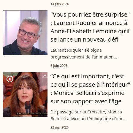
été approchée par le nouveau directeur
14 juin 2026
de l’information de France Télévisions,
"Vous pourriez être surprise"
dans le but de rejoindre "Télématin"....
player2
: Laurent Ruquier annonce à
Anne-Elisabeth Lemoine qu’il
se lance un nouveau défi
Laurent Ruquier s'éloigne
progressivement de l'animation
télévisée, mais n'a pas l'intention de
8 juin 2026
rester inactif. Invité dans C à vous ce
“Ce qui est important, c'est
lundi 8 juin 2026 sur France 5,
player2
ce qu'il se passe à l'intérieur”
l'animateur...
: Monica Bellucci s’exprime
sur son rapport avec l'âge
De passage sur la Croisette, Monica
Bellucci a livré un témoignage d'une
rare sincérité sur le plateau de
22 mai 2026
l'émission "C à vous". À l'affiche d'un