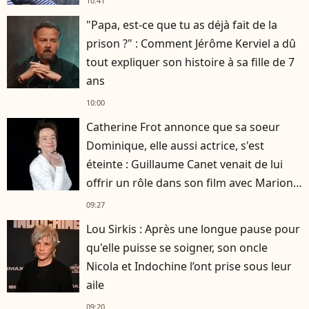
10:41
"Papa, est-ce que tu as déjà fait de la
prison ?" : Comment Jérôme Kerviel a dû
tout expliquer son histoire à sa fille de 7
ans
10:00
Catherine Frot annonce que sa soeur
Dominique, elle aussi actrice, s'est
éteinte : Guillaume Canet venait de lui
offrir un rôle dans son film avec Marion
Cotillard
09:27
Lou Sirkis : Après une longue pause pour
qu'elle puisse se soigner, son oncle
Nicola et Indochine l’ont prise sous leur
aile
09:20