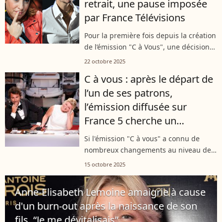
retrait, une pause imposée
par France Télévisions
Pour la première fois depuis la création
de l’émission "C à Vous", une décision
inédite a été prise par France
22 octobre 2025
Télévisions. Comme l’a indiqué le
C à vous : après le départ de
"Parisien" mardi 21 octobre, les
l’un de ses patrons,
fidèles...
l’émission diffusée sur
France 5 cherche un
nouveau maître à bord, des
Si l'émission "C à vous" a connu de
noms évoqués
nombreux changements au niveau de
sa présentation, en interne, il manque
15 octobre 2025
toujours un capitaine à bord. En effet,
depuis le départ d'un des
Anne-Elisabeth Lemoine amaigrie à cause
producteurs...
d'un burn-out après la naissance de son
fils, “Je me dévitalisais”