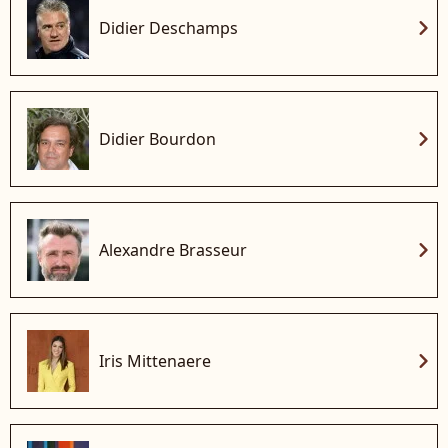
chevron_right
Didier Deschamps
chevron_right
Didier Bourdon
chevron_right
Alexandre Brasseur
chevron_right
Iris Mittenaere