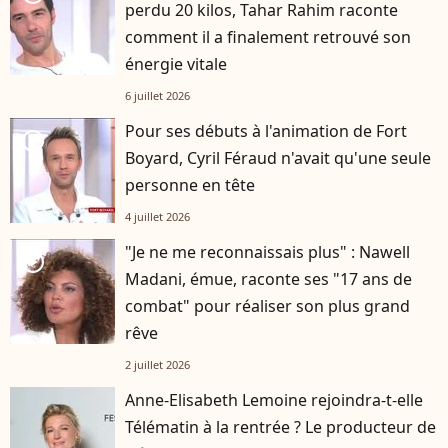
perdu 20 kilos, Tahar Rahim raconte
comment il a finalement retrouvé son
énergie vitale
6 juillet 2026
Pour ses débuts à l'animation de Fort
player2
Boyard, Cyril Féraud n'avait qu'une seule
personne en tête
4 juillet 2026
"Je ne me reconnaissais plus" : Nawell
player2
Madani, émue, raconte ses "17 ans de
combat" pour réaliser son plus grand
rêve
2 juillet 2026
Anne-Elisabeth Lemoine rejoindra-t-elle
Télématin à la rentrée ? Le producteur de