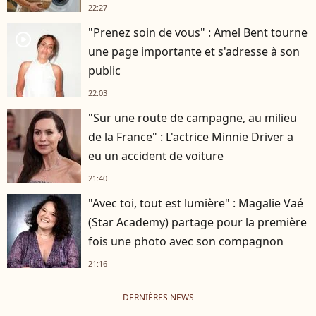
22:27
"Prenez soin de vous" : Amel Bent tourne
player2
une page importante et s'adresse à son
public
22:03
"Sur une route de campagne, au milieu
de la France" : L'actrice Minnie Driver a
eu un accident de voiture
21:40
"Avec toi, tout est lumière" : Magalie Vaé
(Star Academy) partage pour la première
fois une photo avec son compagnon
21:16
DERNIÈRES NEWS