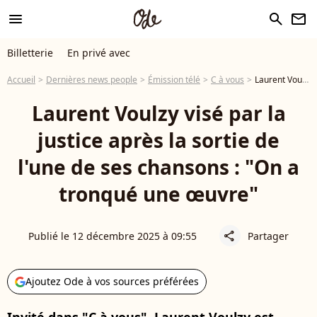
menu
search
newsletter
Billetterie
En privé avec
Accueil
Dernières news people
Émission télé
C à vous
Laurent Voulzy visé par la justice après la sortie de l'une de ses chansons : "On a tronqué une œuvre"
Laurent Voulzy visé par la
justice après la sortie de
l'une de ses chansons : "On a
tronqué une œuvre"
Publié le 12 décembre 2025 à 09:55
Partager
share
Ajoutez Ode à vos sources préférées