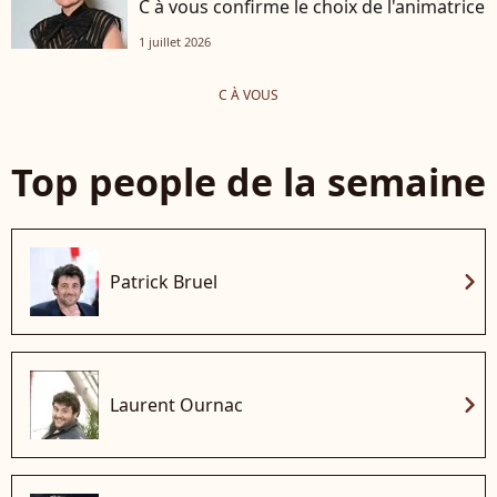
C à vous confirme le choix de l'animatrice
1 juillet 2026
C À VOUS
Top people de la semaine
chevron_right
Patrick Bruel
chevron_right
Laurent Ournac