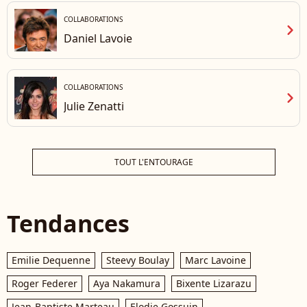
COLLABORATIONS
chevron_right
Daniel Lavoie
COLLABORATIONS
chevron_right
Julie Zenatti
TOUT L'ENTOURAGE
Tendances
Emilie Dequenne
Steevy Boulay
Marc Lavoine
Roger Federer
Aya Nakamura
Bixente Lizarazu
Jean-Baptiste Marteau
Elodie Gossuin