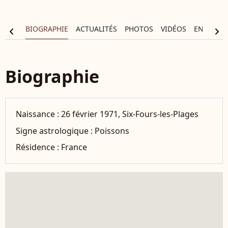
BIOGRAPHIE
ACTUALITÉS
PHOTOS
VIDÉOS
ENTOURA
chevron_left
chevron_right
Biographie
Naissance :
26 février 1971, Six-Fours-les-Plages
Signe astrologique :
Poissons
Résidence :
France