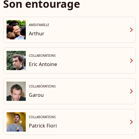
Son entourage
AMIS/FAMILLE
chevron_right
Arthur
COLLABORATIONS
chevron_right
Eric Antoine
COLLABORATIONS
chevron_right
Garou
COLLABORATIONS
chevron_right
Patrick Fiori