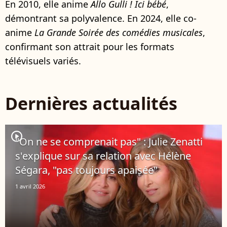
En 2010, elle anime
Allo Gulli ! Ici bébé
,
démontrant sa polyvalence. En 2024, elle co-
anime
La Grande Soirée des comédies musicales
,
confirmant son attrait pour les formats
télévisuels variés.
Dernières actualités
player2
"On ne se comprenait pas" : Julie Zenatti
s'explique sur sa relation avec Hélène
Ségara, "pas toujours apaisée"
1 avril 2026