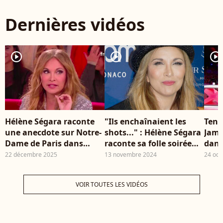
mai 2026. ©
par
Dernières vidéos
Dominique
dif
Jacovides/Bestimage
déc
Photocall au village
3. 
lors des
Rub
player2
player2
player2
Internationaux de
Be
France de Tennis de
Roland Garros 2026, à
Paris, France, le 30
mai 2026.
Hélène Ségara raconte
"Ils enchaînaient les
Tens
une anecdote sur Notre-
shots..." : Hélène Ségara
Jame
Dame de Paris dans
raconte sa folle soirée
dans
"Vivement dimanche"
avec des stars de renom !
incr
22 décembre 2025
13 novembre 2024
24 oct
sur 
VOIR TOUTES LES VIDÉOS