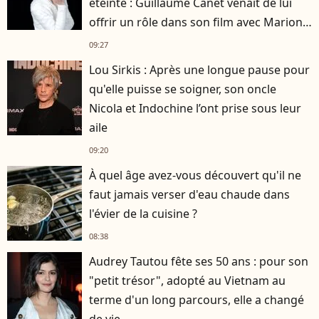
éteinte : Guillaume Canet venait de lui
offrir un rôle dans son film avec Marion
Cotillard
09:27
Lou Sirkis : Après une longue pause pour
qu'elle puisse se soigner, son oncle
Nicola et Indochine l’ont prise sous leur
aile
09:20
À quel âge avez-vous découvert qu'il ne
faut jamais verser d'eau chaude dans
l'évier de la cuisine ?
08:38
Audrey Tautou fête ses 50 ans : pour son
"petit trésor", adopté au Vietnam au
terme d'un long parcours, elle a changé
de vie