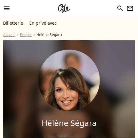
menu
search
newsletter
Billetterie
En privé avec
Accueil
People
Hélène Ségara
Hélène Ségara