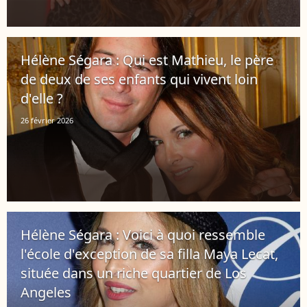
Hélène Ségara : Qui est Mathieu, le père
de deux de ses enfants qui vivent loin
d'elle ?
26 février 2026
Hélène Ségara : Voici à quoi ressemble
l'école d'exception de sa filla Maya Lecat,
située dans un riche quartier de Los
Angeles