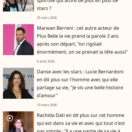
sportive qui attire de plus en plus de
stars ?
25 mars 2026
Marwan Berreni : cet autre acteur de
Plus Belle la vie prend la parole 3 ans
après son départ, “on rigolait
énormément, on se prenait la tête aussi”
6 août 2026
Danse avec les stars : Lucie Bernardoni
en dit plus sur l'homme avec qui elle
partage sa vie, "Je vis une belle histoire
d'amour"
13 mars 2026
Rachida Dati en dit plus sur cet homme
player2
qui est dans sa vie et avec qui tout n'est
pas simple : 'Il a une partie de sa vie à