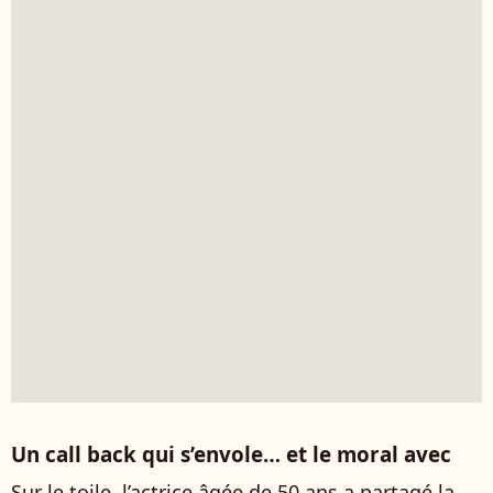
Un call back qui s’envole… et le moral avec
Sur le toile, l’actrice âgée de 50 ans a partagé la