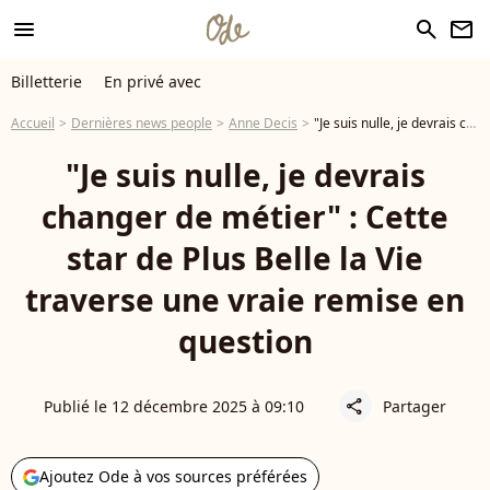
menu
search
newsletter
Billetterie
En privé avec
Accueil
Dernières news people
Anne Decis
"Je suis nulle, je devrais changer de métier" : Cette star de Plus Belle la Vie traverse une vraie remise en question
"Je suis nulle, je devrais
changer de métier" : Cette
star de Plus Belle la Vie
traverse une vraie remise en
question
Publié le 12 décembre 2025 à 09:10
Partager
share
Ajoutez Ode à vos sources préférées